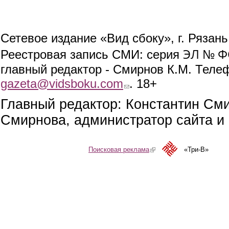
Сетевое издание «Вид сбоку», г. Рязан
ЭЛ № ФС
Реестровая запись СМИ: серия
главный редактор - Смирнов К.М. Телефо
gazeta@vidsboku.com
(link sends e-mail)
. 18+
Главный редактор: Константин См
Смирнова, администратор сайта и 
Поисковая реклама
(link is external)
«Три-В»