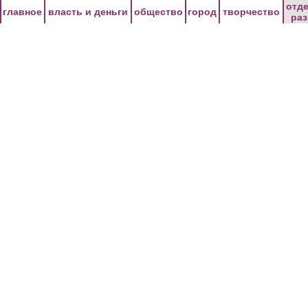
Перейти к основному содержанию
отд
главное
власть и деньги
общество
город
творчество
ра