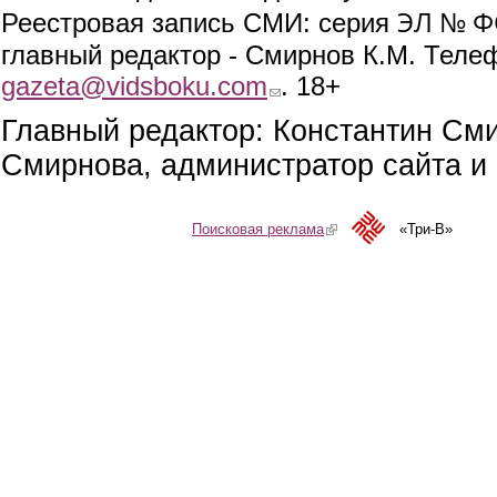
ЭЛ № ФС
Реестровая запись СМИ: серия
главный редактор - Смирнов К.М. Телефо
gazeta@vidsboku.com
(link sends e-mail)
. 18+
Главный редактор: Константин См
Смирнова, администратор сайта и 
Поисковая реклама
(link is external)
«Три-В»