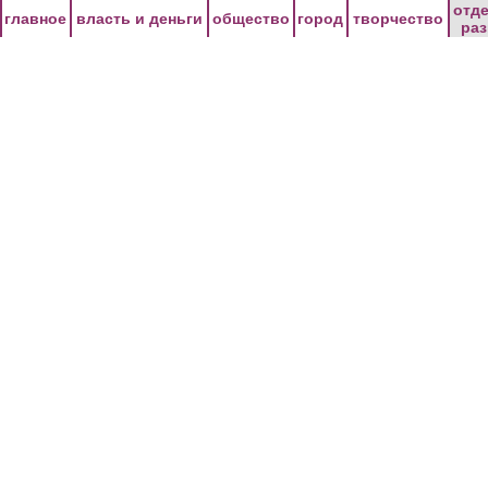
Перейти к основному содержанию
отд
главное
власть и деньги
общество
город
творчество
ра