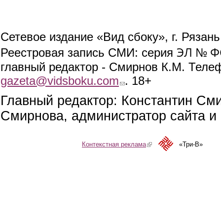
Сетевое издание «Вид сбоку», г. Рязан
ЭЛ № ФС
Реестровая запись СМИ: серия
главный редактор - Смирнов К.М. Телефо
gazeta@vidsboku.com
(link sends e-mail)
. 18+
Главный редактор: Константин См
Смирнова, администратор сайта и 
Контекстная реклама
(link is external)
«Три-В»