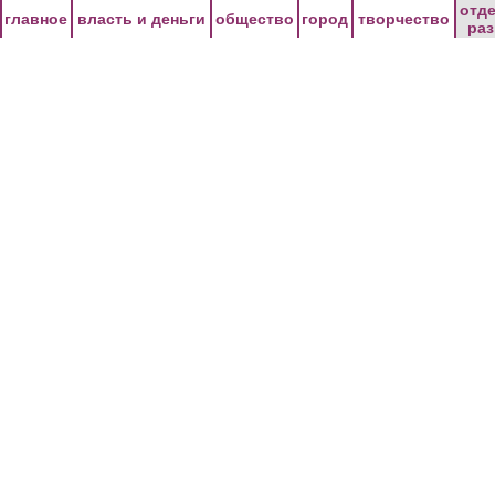
Перейти к основному содержанию
отд
главное
власть и деньги
общество
город
творчество
ра