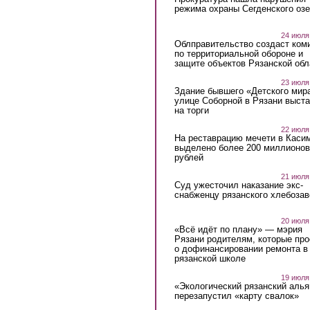
режима охраны Сегденского озе
24 июля
Облправительство создаст ком
по территориальной обороне и
защите объектов Рязанской обл
23 июля
Здание бывшего «Детского мир
улице Соборной в Рязани выст
на торги
22 июля
На реставрацию мечети в Каси
выделено более 200 миллионов
рублей
21 июля
Суд ужесточил наказание экс-
снабженцу рязанского хлебоза
20 июля
«Всё идёт по плану» — мэрия
Рязани родителям, которые пр
о дофинансировании ремонта в
рязанской школе
19 июля
«Экологический рязанский алья
перезапустил «карту свалок»