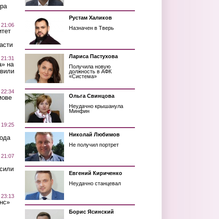
ра
Рустам Халиков
 21:06
Назначен в Тверь
итет
асти
Лариса Пастухова
 21:31
а» на
Получила новую
авили
должность в АФК
«Система»
 22:34
Ольга Свинцова
мове
Неудачно крышанула
Минфин
 19:25
Николай Любимов
вода
Не получил портрет
 21:07
осили
Евгений Кириченко
Неудачно станцевал
 23:13
нс»
Борис Ясинский