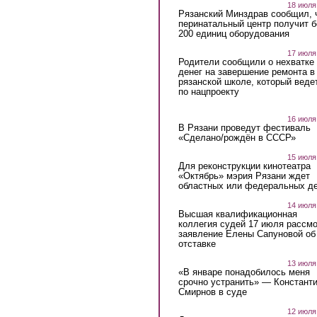
18 июля
Рязанский Минздрав сообщил, 
перинатальный центр получит 
200 единиц оборудования
17 июля
Родители сообщили о нехватке
денег на завершение ремонта в
рязанской школе, который веде
по нацпроекту
16 июля
В Рязани проведут фестиваль
«Сделано/рождён в СССР»
15 июля
Для реконструкции кинотеатра
«Октябрь» мэрия Рязани ждет
областных или федеральных де
14 июля
Высшая квалификационная
коллегия судей 17 июля рассмо
заявление Елены Сапуновой об
отставке
13 июля
«В январе понадобилось меня
срочно устранить» — Констант
Смирнов в суде
12 июля