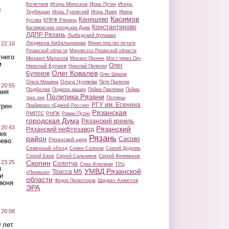
Кочетков
Игорь Морозов
Игорь
Игорь Путин
ы
Трубицын
Игорь Туровский
Игорь Яшин
Ирина
Касимов
Канищево
КПРФ Рязань
Кусова
Константиново
Касимовская городская Дума
ЛДПР Рязань
Лыбедский бульвар
Людмила Кибальникова
 22:16
Министерство печати
Рязанской области
Минлесхоз Рязанской области
тнего
Михаил Малахов
Михаил Пронин
Мост через Оку
м
Олег
Николай Булаев
Николай Пилюгин
Олег Ковалев
Булеков
Олег Шишов
Ольга Чуляева
Ольга Мишина
Петр Пыленок
 20:55
Подбелка
Поджоги машин
Пойма Павловки
Пойма
ния
Политика Рязани
Поляны
трех рек
РГУ им. Есенина
трен
Праймериз «Единой России»
Рязанская
РМПТС
РНПК
Роман Путин
городская Дума
Рязанский кремль
 20:43
Рязанский
Рязанский нефтезавод
ке
Рязань
район
Сасово
Рязанский цирк
оево
Северный обход
Семен Сазонов
Сергей Дудукин
Сергей Ежов
Сергей Сальников
Сергей Филимонов
 23:25
Скопин
Солотча
Спас-Клепики
ТРЦ
ы
УМВД Рязанской
Трасса М5
«Премьер»
и
области
Шаукат Ахметов
Федор Провоторов
июня
ЭРА
 20:08
 лет