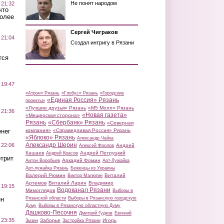
Не понят народом
 21:32
что
более
Сергей Чиграков
 21:04
Создал интригу в Рязани
тся
 19:47
«Атрон» Рязань
«Глобус» Рязань
«Городские
«Единая Россия» Рязань
проекты»
«Лучшие друзья» Рязань
«М5 Молл» Рязань
 21:36
«Новая газета»
«Мещерская сторона»
Рязань
«Сбербанк» Рязань
«Северная
нег
компания»
«Справедливая Россия» Рязань
«Яблоко» Рязань
Александр Чайка
Александр Шерин
 22:06
Андрей
Алексей Фролов
Кашаев
Андрей Петруцкий
Андрей Красов
трит
Аркадий Фомин
Антон Воробьев
Арт-Лужайка
Арт-лужайка Рязань
Беженцы из Украины
Валерий Рюмин
Виталий
Виктор Малюгин
Артемов
Виталий Ларин
Владимир
 19:15
Водоканал Рязани
Мимоглядов
Выборы в
ин
Рязанской области
Выборы в Рязанскую городскую
Думу
Выборы в Рязанскую областную Думу
Дашково-Песочня
Дмитрий Гудков
Евгений
 23:35
Заборье
Игорь
Зызин
Застройка Рязани