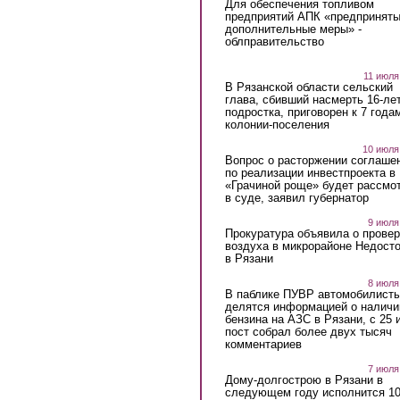
Для обеспечения топливом
предприятий АПК «предпринят
дополнительные меры» -
облправительство
11 июля
В Рязанской области сельский
глава, сбивший насмерть 16-ле
подростка, приговорен к 7 года
колонии-поселения
10 июля
Вопрос о расторжении соглаше
по реализации инвестпроекта в
«Грачиной роще» будет рассмо
в суде, заявил губернатор
9 июля
Прокуратура объявила о провер
воздуха в микрорайоне Недост
в Рязани
8 июля
В паблике ПУВР автомобилист
делятся информацией о наличи
бензина на АЗС в Рязани, с 25 
пост собрал более двух тысяч
комментариев
7 июля
Дому-долгострою в Рязани в
следующем году исполнится 10