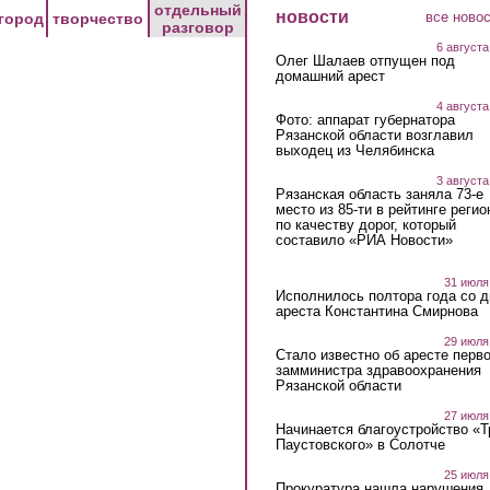
отдельный
новости
все ново
город
творчество
разговор
6 августа
Олег Шалаев отпущен под
домашний арест
4 августа
Фото: аппарат губернатора
Рязанской области возглавил
выходец из Челябинска
3 августа
Рязанская область заняла 73-е
место из 85-ти в рейтинге регио
по качеству дорог, который
составило «РИА Новости»
31 июля
Исполнилось полтора года со д
ареста Константина Смирнова
29 июля
Стало известно об аресте перво
замминистра здравоохранения
Рязанской области
27 июля
Начинается благоустройство «
Паустовского» в Солотче
25 июля
Прокуратура нашла нарушения