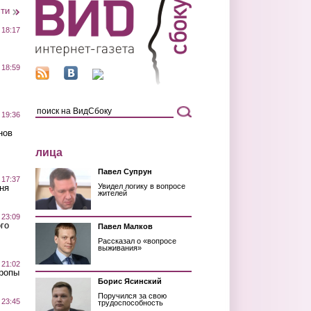
сти
 18:17
 18:59
 19:36
нов
лица
Павел Супрун
 17:37
Увидел логику в вопросе
ня
жителей
 23:09
го
Павел Малков
Рассказал о «вопросе
выживания»
 21:02
Тропы
Борис Ясинский
Поручился за свою
 23:45
трудоспособность