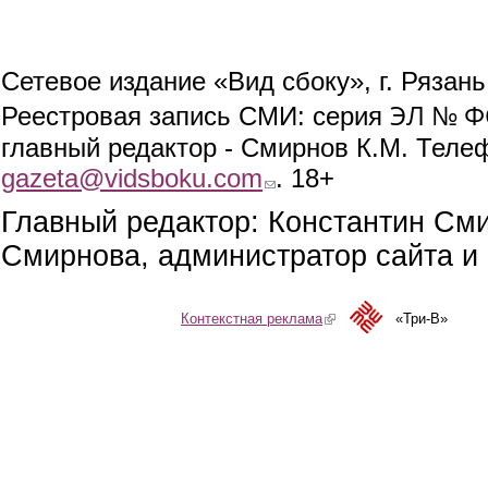
Сетевое издание «Вид сбоку», г. Рязан
ЭЛ № ФС
Реестровая запись СМИ: серия
главный редактор - Смирнов К.М. Телефо
gazeta@vidsboku.com
(link sends e-mail)
. 18+
Главный редактор: Константин См
Смирнова, администратор сайта и 
Контекстная реклама
(link is external)
«Три-В»