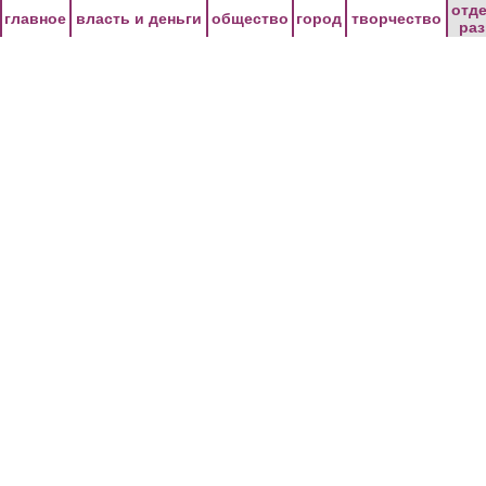
Перейти к основному содержанию
отд
главное
власть и деньги
общество
город
творчество
ра