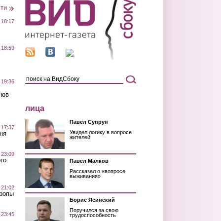
сти
 18:17
 18:59
 19:36
нов
лица
Павел Супрун
 17:37
Увидел логику в вопросе
ня
жителей
 23:09
го
Павел Малков
Рассказал о «вопросе
выживания»
 21:02
Тропы
Борис Ясинский
Поручился за свою
 23:45
трудоспособность