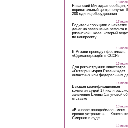
18 июля
Рязанский Минздрав сообщил, 
перинатальный центр получит 
200 единиц оборудования
17 июля
Родители сообщили о нехватке
денег на завершение ремонта в
рязанской школе, который веде
по нацпроекту
16 июля
В Рязани проведут фестиваль
«Сделано/рождён в СССР»
15 июля
Для реконструкции кинотеатра
«Октябрь» мэрия Рязани ждет
областных или федеральных де
14 июля
Высшая квалификационная
коллегия судей 17 июля рассмо
заявление Елены Сапуновой об
отставке
13 июля
«В январе понадобилось меня
срочно устранить» — Констант
Смирнов в суде
12 июля