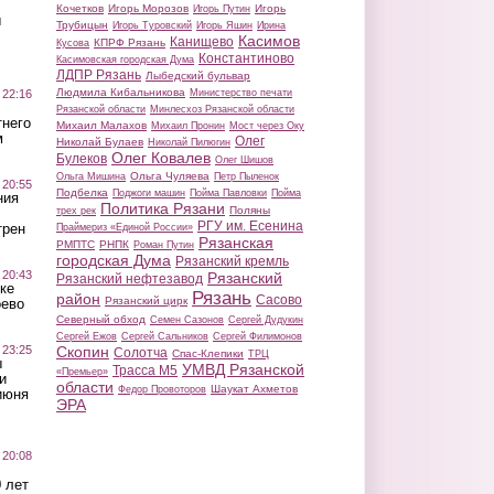
Кочетков
Игорь Морозов
Игорь
Игорь Путин
ы
Трубицын
Игорь Туровский
Игорь Яшин
Ирина
Касимов
Канищево
КПРФ Рязань
Кусова
Константиново
Касимовская городская Дума
ЛДПР Рязань
Лыбедский бульвар
Людмила Кибальникова
 22:16
Министерство печати
Рязанской области
Минлесхоз Рязанской области
тнего
Михаил Малахов
Михаил Пронин
Мост через Оку
м
Олег
Николай Булаев
Николай Пилюгин
Олег Ковалев
Булеков
Олег Шишов
Ольга Чуляева
Ольга Мишина
Петр Пыленок
 20:55
Подбелка
Поджоги машин
Пойма Павловки
Пойма
ния
Политика Рязани
Поляны
трех рек
РГУ им. Есенина
трен
Праймериз «Единой России»
Рязанская
РМПТС
РНПК
Роман Путин
городская Дума
Рязанский кремль
 20:43
Рязанский
Рязанский нефтезавод
ке
Рязань
район
Сасово
Рязанский цирк
оево
Северный обход
Семен Сазонов
Сергей Дудукин
Сергей Ежов
Сергей Сальников
Сергей Филимонов
 23:25
Скопин
Солотча
Спас-Клепики
ТРЦ
ы
УМВД Рязанской
Трасса М5
«Премьер»
и
области
Шаукат Ахметов
Федор Провоторов
июня
ЭРА
 20:08
 лет