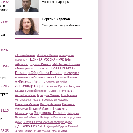
Не понят народом
 21:32
что
более
Сергей Чиграков
 21:04
Создал интригу в Рязани
тся
 19:47
«Атрон» Рязань
«Глобус» Рязань
«Городские
«Единая Россия» Рязань
проекты»
«Лучшие друзья» Рязань
«М5 Молл» Рязань
 21:36
«Новая газета»
«Мещерская сторона»
Рязань
«Сбербанк» Рязань
«Северная
нег
компания»
«Справедливая Россия» Рязань
«Яблоко» Рязань
Александр Чайка
Александр Шерин
 22:06
Андрей
Алексей Фролов
Кашаев
Андрей Петруцкий
Андрей Красов
трит
Аркадий Фомин
Антон Воробьев
Арт-Лужайка
Арт-лужайка Рязань
Беженцы из Украины
Валерий Рюмин
Виталий
Виктор Малюгин
Артемов
Виталий Ларин
Владимир
 19:15
Водоканал Рязани
Мимоглядов
Выборы в
ин
Рязанской области
Выборы в Рязанскую городскую
Думу
Выборы в Рязанскую областную Думу
Дашково-Песочня
Дмитрий Гудков
Евгений
 23:35
Заборье
Игорь
Зызин
Застройка Рязани