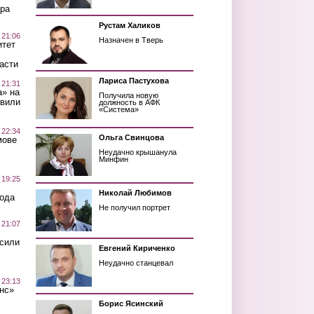
ра
Рустам Халиков
 21:06
Назначен в Тверь
итет
асти
Лариса Пастухова
 21:31
а» на
Получила новую
авили
должность в АФК
«Система»
 22:34
Ольга Свинцова
мове
Неудачно крышанула
Минфин
 19:25
Николай Любимов
вода
Не получил портрет
 21:07
осили
Евгений Кириченко
Неудачно станцевал
 23:13
нс»
Борис Ясинский