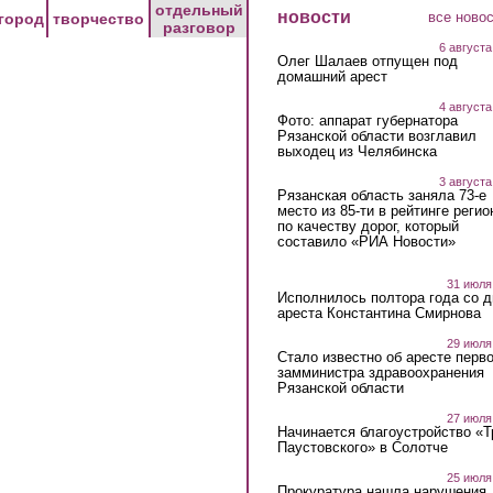
отдельный
новости
все ново
город
творчество
разговор
6 августа
Олег Шалаев отпущен под
домашний арест
4 августа
Фото: аппарат губернатора
Рязанской области возглавил
выходец из Челябинска
3 августа
Рязанская область заняла 73-е
место из 85-ти в рейтинге регио
по качеству дорог, который
составило «РИА Новости»
31 июля
Исполнилось полтора года со д
ареста Константина Смирнова
29 июля
Стало известно об аресте перво
замминистра здравоохранения
Рязанской области
27 июля
Начинается благоустройство «
Паустовского» в Солотче
25 июля
Прокуратура нашла нарушения