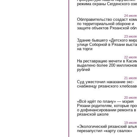
режима охраны Сегденского озе
24 июля
Облправительство создаст ком
по территориальной обороне и
защите объектов Рязанской обл
23 июля
Здание бывшего «Детского мир
улице Соборной в Рязани выст
на торги
22 июля
На реставрацию мечети в Каси
выделено более 200 миллионов
рублей
21 июля
Суд ужесточил наказание экс-
снабженцу рязанского хлебоза
20 июля
«Всё идёт по плану» — мэрия
Рязани родителям, которые пр
о дофинансировании ремонта в
рязанской школе
19 июля
«Экологический рязанский алья
перезапустил «карту свалок»