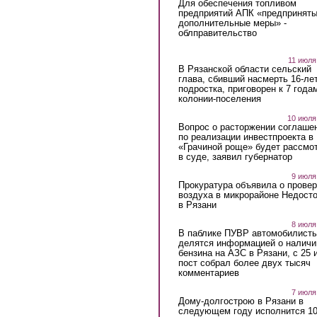
Для обеспечения топливом
предприятий АПК «предпринят
дополнительные меры» -
облправительство
11 июля
В Рязанской области сельский
глава, сбивший насмерть 16-ле
подростка, приговорен к 7 года
колонии-поселения
10 июля
Вопрос о расторжении соглаше
по реализации инвестпроекта в
«Грачиной роще» будет рассмо
в суде, заявил губернатор
9 июля
Прокуратура объявила о провер
воздуха в микрорайоне Недост
в Рязани
8 июля
В паблике ПУВР автомобилист
делятся информацией о наличи
бензина на АЗС в Рязани, с 25 
пост собрал более двух тысяч
комментариев
7 июля
Дому-долгострою в Рязани в
следующем году исполнится 10