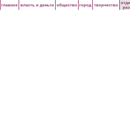
Перейти к основному содержанию
отд
главное
власть и деньги
общество
город
творчество
ра