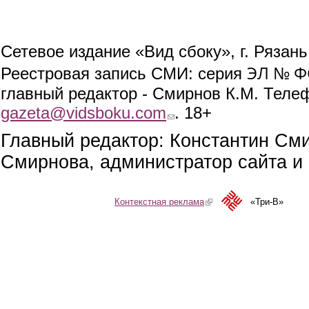
Сетевое издание «Вид сбоку», г. Рязан
ЭЛ № ФС
Реестровая запись СМИ: серия
главный редактор - Смирнов К.М. Телефо
gazeta@vidsboku.com
(link sends e-mail)
. 18+
Главный редактор: Константин См
Смирнова, администратор сайта и 
Контекстная реклама
(link is external)
«Три-В»