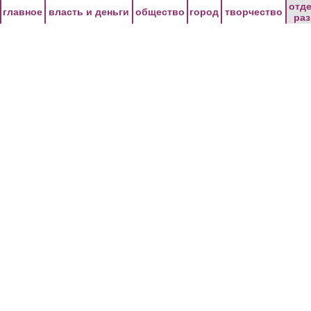
Перейти к основному содержанию
отд
главное
власть и деньги
общество
город
творчество
ра