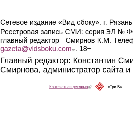
Сетевое издание «Вид сбоку», г. Рязан
ЭЛ № ФС
Реестровая запись СМИ: серия
главный редактор - Смирнов К.М. Телефо
gazeta@vidsboku.com
(link sends e-mail)
. 18+
Главный редактор: Константин См
Смирнова, администратор сайта и 
Контекстная реклама
(link is external)
«Три-В»