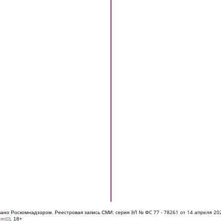
ЭЛ № ФС 77 - 7826
1 от 14 апреля 20
овано Роскомнадзором. Реестровая запись СМИ: серия
(link sends e-mail)
om
. 18+