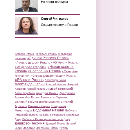
Не понят народом
Сергей Чиграков
Создал интригу в Рязани
«Атрон» Рязань
«Глобус» Рязань
«Городские
«Единая Россия» Рязань
проекты»
«Лучшие друзья» Рязань
«М5 Молл» Рязань
«Новая газета»
«Мещерская сторона»
Рязань
«Сбербанк» Рязань
«Северная
компания»
«Справедливая Россия» Рязань
«Яблоко» Рязань
Александр Чайка
Александр Шерин
Андрей
Алексей Фролов
Кашаев
Андрей Петруцкий
Андрей Красов
Аркадий Фомин
Антон Воробьев
Арт-Лужайка
Арт-лужайка Рязань
Беженцы из Украины
Валерий Рюмин
Виталий
Виктор Малюгин
Артемов
Виталий Ларин
Владимир
Водоканал Рязани
Мимоглядов
Выборы в
Рязанской области
Выборы в Рязанскую городскую
Думу
Выборы в Рязанскую областную Думу
Дашково-Песочня
Дмитрий Гудков
Евгений
Заборье
Игорь
Зызин
Застройка Рязани