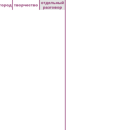
отдельный
город
творчество
разговор