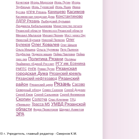
Кочетков
Игорь Морозов
Игорь
Игорь Путин
Трубицын
Игорь Туровский
Игорь Яшин
Ирина
Касимов
Канищево
КПРФ Рязань
Кусова
Константиново
Касимовская городская Дума
ЛДПР Рязань
Лыбедский бульвар
Людмила Кибальникова
Министерство печати
Рязанской области
Минлесхоз Рязанской области
Михаил Малахов
Михаил Пронин
Мост через Оку
Олег
Николай Булаев
Николай Пилюгин
Олег Ковалев
Булеков
Олег Шишов
Ольга Чуляева
Ольга Мишина
Петр Пыленок
Подбелка
Поджоги машин
Пойма Павловки
Пойма
Политика Рязани
Поляны
трех рек
РГУ им. Есенина
Праймериз «Единой России»
Рязанская
РМПТС
РНПК
Роман Путин
городская Дума
Рязанский кремль
Рязанский
Рязанский нефтезавод
Рязань
район
Сасово
Рязанский цирк
Северный обход
Семен Сазонов
Сергей Дудукин
Сергей Ежов
Сергей Сальников
Сергей Филимонов
Скопин
Солотча
Спас-Клепики
ТРЦ
УМВД Рязанской
Трасса М5
«Премьер»
области
Шаукат Ахметов
Федор Провоторов
ЭРА
20 г.
Учредитель, главный редактор - Смирнов К.М.