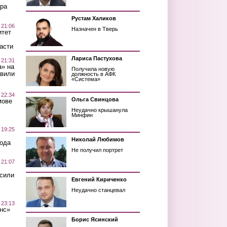
ра
Рустам Халиков
 21:06
Назначен в Тверь
итет
асти
Лариса Пастухова
 21:31
а» на
Получила новую
авили
должность в АФК
«Система»
 22:34
Ольга Свинцова
мове
Неудачно крышанула
Минфин
 19:25
Николай Любимов
вода
Не получил портрет
 21:07
осили
Евгений Кириченко
Неудачно станцевал
 23:13
нс»
Борис Ясинский