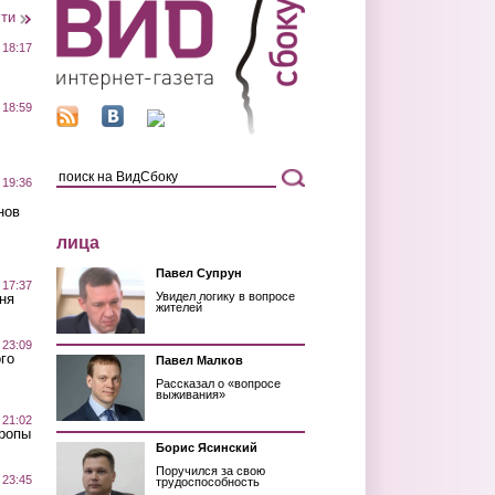
сти
 18:17
 18:59
 19:36
нов
лица
Павел Супрун
 17:37
Увидел логику в вопросе
ня
жителей
 23:09
го
Павел Малков
Рассказал о «вопросе
выживания»
 21:02
Тропы
Борис Ясинский
Поручился за свою
 23:45
трудоспособность