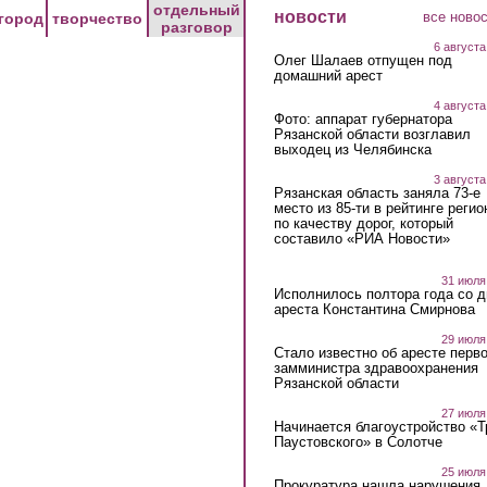
отдельный
новости
все ново
город
творчество
разговор
6 августа
Олег Шалаев отпущен под
домашний арест
4 августа
Фото: аппарат губернатора
Рязанской области возглавил
выходец из Челябинска
3 августа
Рязанская область заняла 73-е
место из 85-ти в рейтинге регио
по качеству дорог, который
составило «РИА Новости»
31 июля
Исполнилось полтора года со д
ареста Константина Смирнова
29 июля
Стало известно об аресте перво
замминистра здравоохранения
Рязанской области
27 июля
Начинается благоустройство «
Паустовского» в Солотче
25 июля
Прокуратура нашла нарушения