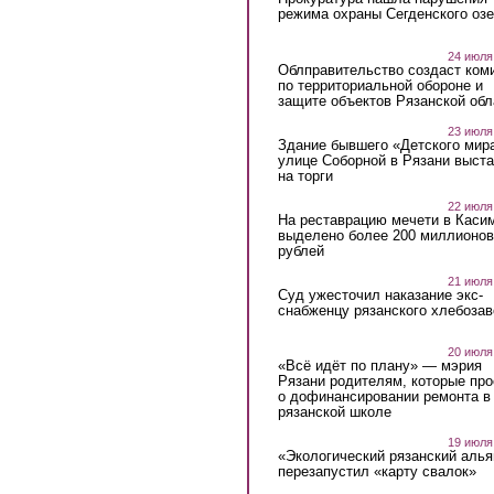
режима охраны Сегденского озе
24 июля
Облправительство создаст ком
по территориальной обороне и
защите объектов Рязанской обл
23 июля
Здание бывшего «Детского мир
улице Соборной в Рязани выст
на торги
22 июля
На реставрацию мечети в Каси
выделено более 200 миллионов
рублей
21 июля
Суд ужесточил наказание экс-
снабженцу рязанского хлебоза
20 июля
«Всё идёт по плану» — мэрия
Рязани родителям, которые пр
о дофинансировании ремонта в
рязанской школе
19 июля
«Экологический рязанский алья
перезапустил «карту свалок»