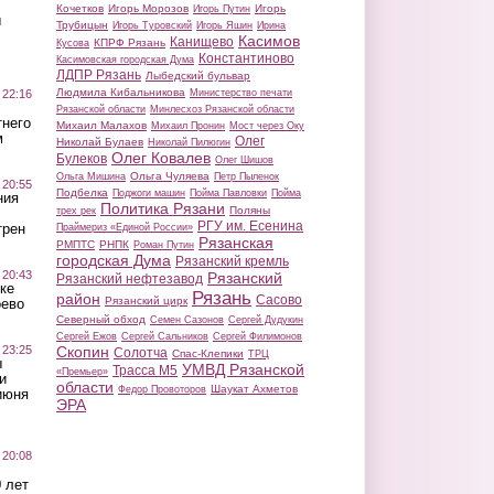
Кочетков
Игорь Морозов
Игорь
Игорь Путин
ы
Трубицын
Игорь Туровский
Игорь Яшин
Ирина
Касимов
Канищево
КПРФ Рязань
Кусова
Константиново
Касимовская городская Дума
ЛДПР Рязань
Лыбедский бульвар
Людмила Кибальникова
 22:16
Министерство печати
Рязанской области
Минлесхоз Рязанской области
тнего
Михаил Малахов
Михаил Пронин
Мост через Оку
м
Олег
Николай Булаев
Николай Пилюгин
Олег Ковалев
Булеков
Олег Шишов
Ольга Чуляева
Ольга Мишина
Петр Пыленок
 20:55
Подбелка
Поджоги машин
Пойма Павловки
Пойма
ния
Политика Рязани
Поляны
трех рек
РГУ им. Есенина
трен
Праймериз «Единой России»
Рязанская
РМПТС
РНПК
Роман Путин
городская Дума
Рязанский кремль
 20:43
Рязанский
Рязанский нефтезавод
ке
Рязань
район
Сасово
Рязанский цирк
оево
Северный обход
Семен Сазонов
Сергей Дудукин
Сергей Ежов
Сергей Сальников
Сергей Филимонов
 23:25
Скопин
Солотча
Спас-Клепики
ТРЦ
ы
УМВД Рязанской
Трасса М5
«Премьер»
и
области
Шаукат Ахметов
Федор Провоторов
июня
ЭРА
 20:08
 лет