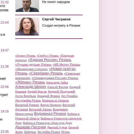
Не понят народом
 21:32
что
более
Сергей Чиграков
 21:04
Создал интригу в Рязани
тся
 19:47
«Атрон» Рязань
«Глобус» Рязань
«Городские
«Единая Россия» Рязань
проекты»
«Лучшие друзья» Рязань
«М5 Молл» Рязань
 21:36
«Новая газета»
«Мещерская сторона»
Рязань
«Сбербанк» Рязань
«Северная
нег
компания»
«Справедливая Россия» Рязань
«Яблоко» Рязань
Александр Чайка
Александр Шерин
 22:06
Андрей
Алексей Фролов
Кашаев
Андрей Петруцкий
Андрей Красов
трит
Аркадий Фомин
Антон Воробьев
Арт-Лужайка
Арт-лужайка Рязань
Беженцы из Украины
Валерий Рюмин
Виталий
Виктор Малюгин
Артемов
Виталий Ларин
Владимир
 19:15
Водоканал Рязани
Мимоглядов
Выборы в
ин
Рязанской области
Выборы в Рязанскую городскую
Думу
Выборы в Рязанскую областную Думу
Дашково-Песочня
Дмитрий Гудков
Евгений
 23:35
Заборье
Игорь
Зызин
Застройка Рязани