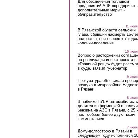
Для обеспечения топливом
предприятий АПК «предпринят
дополнительные меры» -
облправительство
11 июля
В Рязанской области сельский
глава, сбивший насмерть 16-ле
подростка, приговорен к 7 года
колонии-поселения
10 июля
Вопрос о расторжении соглаше
по реализации инвестпроекта в
«Грачиной роще» будет рассмо
в суде, заявил губернатор
9 июля
Прокуратура объявила о провер
воздуха в микрорайоне Недост
в Рязани
8 июля
В паблике ПУВР автомобилист
делятся информацией о наличи
бензина на АЗС в Рязани, с 25 
пост собрал более двух тысяч
комментариев
7 июля
Дому-долгострою в Рязани в
следующем году исполнится 10