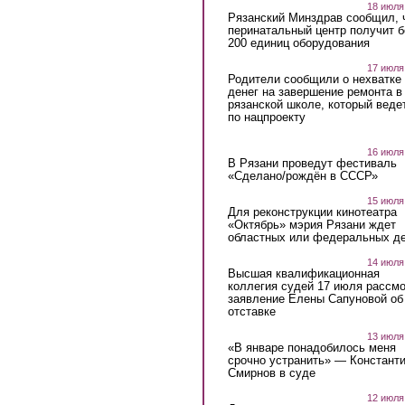
18 июля
Рязанский Минздрав сообщил, 
перинатальный центр получит 
200 единиц оборудования
17 июля
Родители сообщили о нехватке
денег на завершение ремонта в
рязанской школе, который веде
по нацпроекту
16 июля
В Рязани проведут фестиваль
«Сделано/рождён в СССР»
15 июля
Для реконструкции кинотеатра
«Октябрь» мэрия Рязани ждет
областных или федеральных де
14 июля
Высшая квалификационная
коллегия судей 17 июля рассмо
заявление Елены Сапуновой об
отставке
13 июля
«В январе понадобилось меня
срочно устранить» — Констант
Смирнов в суде
12 июля