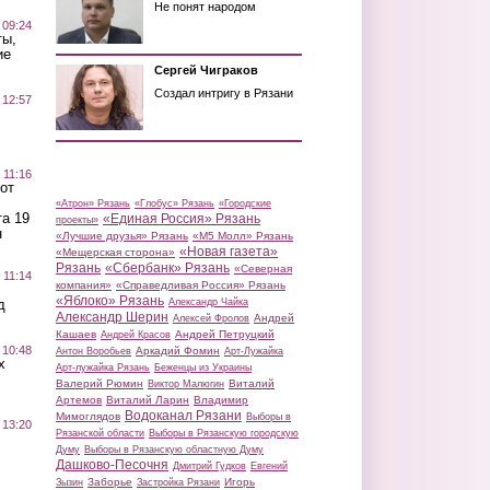
Не понят народом
 09:24
ты,
ие
Сергей Чиграков
Создал интригу в Рязани
 12:57
 11:16
от
«Атрон» Рязань
«Глобус» Рязань
«Городские
а 19
«Единая Россия» Рязань
проекты»
н
«Лучшие друзья» Рязань
«М5 Молл» Рязань
«Новая газета»
«Мещерская сторона»
Рязань
«Сбербанк» Рязань
«Северная
 11:14
компания»
«Справедливая Россия» Рязань
«Яблоко» Рязань
д
Александр Чайка
Александр Шерин
Андрей
Алексей Фролов
Кашаев
Андрей Петруцкий
Андрей Красов
 10:48
Аркадий Фомин
Антон Воробьев
Арт-Лужайка
х
Арт-лужайка Рязань
Беженцы из Украины
Валерий Рюмин
Виталий
Виктор Малюгин
Артемов
Виталий Ларин
Владимир
Водоканал Рязани
Мимоглядов
Выборы в
 13:20
Рязанской области
Выборы в Рязанскую городскую
Думу
Выборы в Рязанскую областную Думу
Дашково-Песочня
Дмитрий Гудков
Евгений
Заборье
Игорь
Зызин
Застройка Рязани