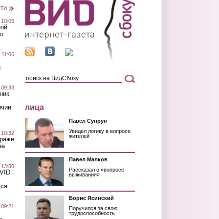
сти
 10:05
ной
о
 11:06
й
 09:33
ник
лица
ичии
Павел Супрун
Увидел логику в вопросе
 10:32
жителей
краже
на
Павел Малков
 13:50
Рассказал о «вопросе
OVID
выживания»
тся
Борис Ясинский
 09:21
Поручился за свою
трудоспособность