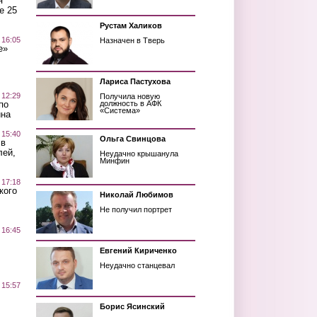
я
е 25
Рустам Халиков
 16:05
Назначен в Тверь
е»
Лариса Пастухова
 12:29
Получила новую
по
должность в АФК
«Система»
ина
 15:40
Ольга Свинцова
 в
лей,
Неудачно крышанула
Минфин
 17:18
кого
Николай Любимов
Не получил портрет
 16:45
Евгений Кириченко
Неудачно станцевал
 15:57
Борис Ясинский