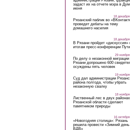
администрации Рязани, фракци
задаст их на отчете мэра в Дум
июня
18 декабря
Рязанский паблик во «ВКонтакт
проведет дебаты на тему
домашнего насилия
18 декабря
В Рязани пройдет «дискуссия» 
итогам пресс-конференции Пут
29 ноября
По делу о незаконной миграции
Рязани допрошено 600 свидете
осуждены пять человек
19 ноября
Суд дал администрации Рязанс
района полгода, чтобы убрать
незаконную свалку
18 ноября
Лиственный лес в двух районах
Рязанской области сделают
памятником природы
16 октября
«Новогодняя столица»: Рязань
решила провести «Зимний день
ВДВ»