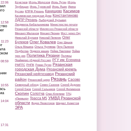
 22:06
Кочетков
Игорь Морозов
Игорь
Игорь Путин
вил
Трубицын
Игорь Туровский
Игорь Яшин
Ирина
ого
Касимов
Канищево
КПРФ Рязань
Кусова
Константиново
Касимовская городская Дума
ЛДПР Рязань
Лыбедский бульвар
 12:58
Людмила Кибальникова
Министерство печати
ство
Рязанской области
Минлесхоз Рязанской области
ег
Михаил Малахов
Михаил Пронин
Мост через Оку
Олег
Николай Булаев
Николай Пилюгин
 11:23
Олег Ковалев
Булеков
Олег Шишов
от
Ольга Чуляева
Ольга Мишина
Петр Пыленок
ала
Подбелка
Поджоги машин
Пойма Павловки
Пойма
рком
Политика Рязани
Поляны
трех рек
РГУ им. Есенина
Праймериз «Единой России»
 08:59
Рязанская
РМПТС
РНПК
Роман Путин
городская Дума
Рязанский кремль
ании
Рязанский
Рязанский нефтезавод
Рязань
район
Сасово
Рязанский цирк
Северный обход
 10:55
Семен Сазонов
Сергей Дудукин
ась
Сергей Ежов
Сергей Сальников
Сергей Филимонов
ма
Скопин
Солотча
Спас-Клепики
ТРЦ
УМВД Рязанской
Трасса М5
«Премьер»
 14:04
области
Шаукат Ахметов
Федор Провоторов
ЭРА
 17:31