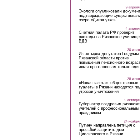
9 апреля
Экологи опубликовали докумен
подтверждающие существован
озера «Дикая утка»
4 апреля
Счетная палата РФ проверит
расходы на Рязанское училище
ВДВ
20 июля
Из четырех депутатов Госдумы 
Рязанской области против
повышения пенсионного возраст
июля проголосовал только оди
28 июня
«Новая газета»: общественные
туалеты в Рязани находятся по
угрозой уничтожения
5 октября
Губернатор поздравил рязански
учителей с профессиональным
праздником
24 ноября
Путину направлена петиция с
просьбой защитить дом
Циолковского в Рязани