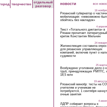
отдельный
новости
все ново
город
творчество
разговор
16 ноября
Рязанский губернатор о частич
мобилизации: «невозможно был
обойтись без накладок»
4 апреля
Текст «Тотального диктанта» в
Рязани прочитает литературны
критик Константин Мильчин
24 января
Жилинспекция составила опрос
для рязанских управляющих
компаний, включив пункт о нал
судимости
25 марта
Возбуждено уголовное дело о 
труб, принадлежащих РМПТС, 
18,5 млн
19 августа
Рязанский минобр: тесты на C
учителям и ученикам не
потребуются, 1 сентября начну
очные занятия
4 июня
ЛДПР собирает вопросы к