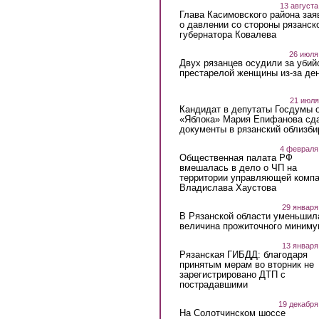
13 августа
Глава Касимовского района зая
о давлении со стороны рязанск
губернатора Ковалева
26 июля
Двух рязанцев осудили за убий
престарелой женщины из-за ден
21 июля
Кандидат в депутаты Госдумы 
«Яблока» Мария Епифанова сд
документы в рязанский облизби
4 февраля
Общественная палата РФ
вмешалась в дело о ЧП на
территории управляющей комп
Владислава Хаустова
29 января
В Рязанской области уменьшил
величина прожиточного миниму
13 января
Рязанская ГИБДД: благодаря
принятым мерам во вторник не
зарегистрировано ДТП с
пострадавшими
19 декабря
На Солотчинском шоссе