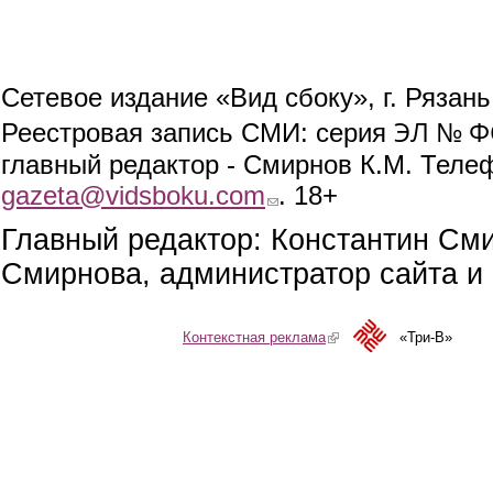
Сетевое издание «Вид сбоку», г. Рязан
ЭЛ № ФС
Реестровая запись СМИ: серия
главный редактор - Смирнов К.М. Телефо
gazeta@vidsboku.com
(link sends e-mail)
. 18+
Главный редактор: Константин См
Смирнова, администратор сайта и 
Контекстная реклама
(link is external)
«Три-В»