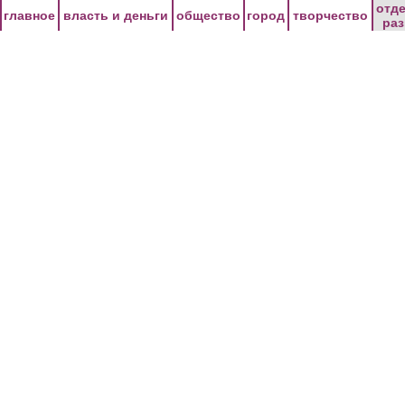
Перейти к основному содержанию
отд
главное
власть и деньги
общество
город
творчество
ра