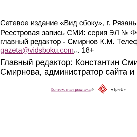
Сетевое издание «Вид сбоку», г. Рязан
ЭЛ № ФС
Реестровая запись СМИ: серия
главный редактор - Смирнов К.М. Телефо
gazeta@vidsboku.com
(link sends e-mail)
. 18+
Главный редактор: Константин См
Смирнова, администратор сайта и 
Контекстная реклама
(link is external)
«Три-В»