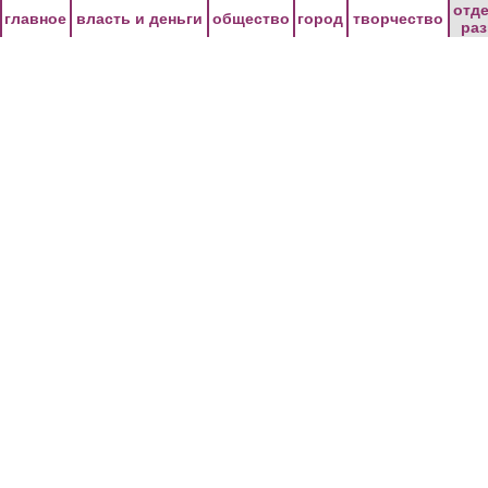
Перейти к основному содержанию
отд
главное
власть и деньги
общество
город
творчество
ра