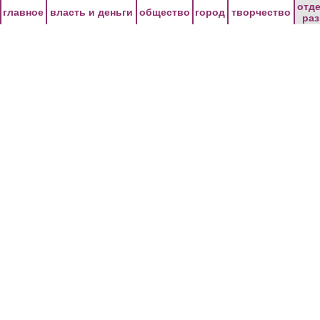
Перейти к основному содержанию
отд
главное
власть и деньги
общество
город
творчество
ра