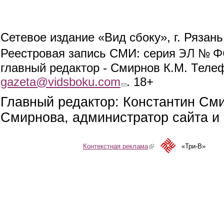
Сетевое издание «Вид сбоку», г. Рязан
ЭЛ № ФС
Реестровая запись СМИ: серия
главный редактор - Смирнов К.М. Телефо
gazeta@vidsboku.com
(link sends e-mail)
. 18+
Главный редактор: Константин См
Смирнова, администратор сайта и 
Контекстная реклама
(link is external)
«Три-В»