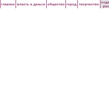
Перейти к основному содержанию
отд
главное
власть и деньги
общество
город
творчество
ра