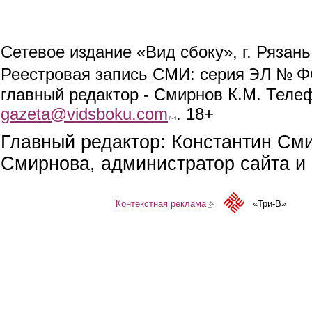
Сетевое издание «Вид сбоку», г. Рязан
ЭЛ № ФС
Реестровая запись СМИ: серия
главный редактор - Смирнов К.М. Телефо
gazeta@vidsboku.com
(link sends e-mail)
. 18+
Главный редактор: Константин См
Смирнова, администратор сайта и 
Контекстная реклама
(link is external)
«Три-В»