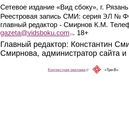
Сетевое издание «Вид сбоку», г. Рязан
ЭЛ № ФС
Реестровая запись СМИ: серия
главный редактор - Смирнов К.М. Телефо
gazeta@vidsboku.com
(link sends e-mail)
. 18+
Главный редактор: Константин См
Смирнова, администратор сайта и 
Контекстная реклама
(link is external)
«Три-В»