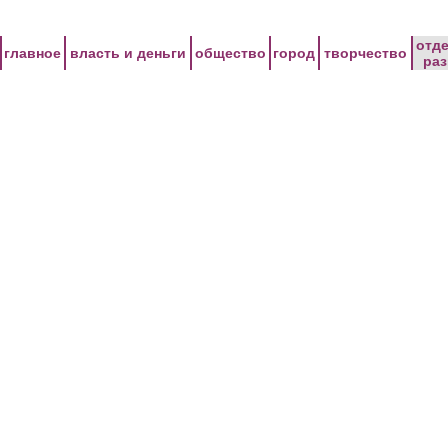
Перейти к основному содержанию
отд
главное
власть и деньги
общество
город
творчество
ра