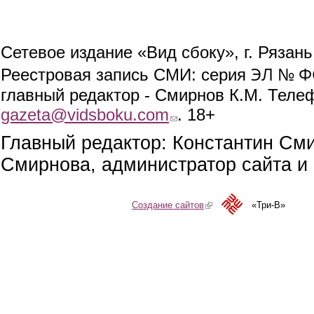
Сетевое издание «Вид сбоку», г. Рязан
ЭЛ № ФС
Реестровая запись СМИ: серия
главный редактор - Смирнов К.М. Телефо
gazeta@vidsboku.com
(link sends e-mail)
. 18+
Главный редактор: Константин См
Смирнова, администратор сайта и 
Создание сайтов
(link is external)
«Три-В»