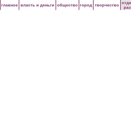
Перейти к основному содержанию
отд
главное
власть и деньги
общество
город
творчество
ра