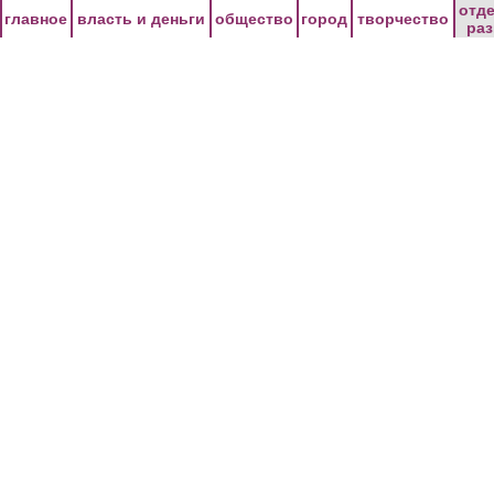
Перейти к основному содержанию
отд
главное
власть и деньги
общество
город
творчество
ра