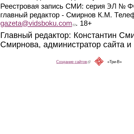
ЭЛ № ФС
Реестровая запись СМИ: серия
главный редактор - Смирнов К.М. Телефо
gazeta@vidsboku.com
(link sends e-mail)
. 18+
Главный редактор: Константин См
Смирнова, администратор сайта и 
Создание сайтов
(link is external)
«Три-В»