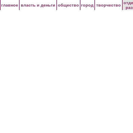
Перейти к основному содержанию
отд
главное
власть и деньги
общество
город
творчество
ра