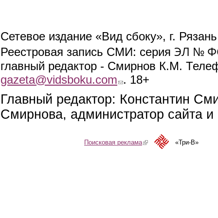
Сетевое издание «Вид сбоку», г. Рязан
ЭЛ № ФС
Реестровая запись СМИ: серия
главный редактор - Смирнов К.М. Телефо
gazeta@vidsboku.com
(link sends e-mail)
. 18+
Главный редактор: Константин См
Смирнова, администратор сайта и 
Поисковая реклама
(link is external)
«Три-В»