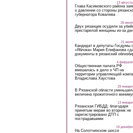
13 августа
Глава Касимовского района зая
о давлении со стороны рязанск
губернатора Ковалева
26 июля
Двух рязанцев осудили за убий
престарелой женщины из-за ден
21 июля
Кандидат в депутаты Госдумы 
«Яблока» Мария Епифанова сд
документы в рязанский облизби
4 февраля
Общественная палата РФ
вмешалась в дело о ЧП на
территории управляющей комп
Владислава Хаустова
29 января
В Рязанской области уменьшил
величина прожиточного миниму
13 января
Рязанская ГИБДД: благодаря
принятым мерам во вторник не
зарегистрировано ДТП с
пострадавшими
19 декабря
На Солотчинском шоссе