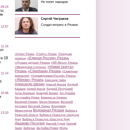
Не понят народом
 09:24
ты,
ие
Сергей Чиграков
Создал интригу в Рязани
 12:57
 11:16
от
«Атрон» Рязань
«Глобус» Рязань
«Городские
а 19
«Единая Россия» Рязань
проекты»
н
«Лучшие друзья» Рязань
«М5 Молл» Рязань
«Новая газета»
«Мещерская сторона»
Рязань
«Сбербанк» Рязань
«Северная
 11:14
компания»
«Справедливая Россия» Рязань
«Яблоко» Рязань
д
Александр Чайка
Александр Шерин
Андрей
Алексей Фролов
Кашаев
Андрей Петруцкий
Андрей Красов
 10:48
Аркадий Фомин
Антон Воробьев
Арт-Лужайка
х
Арт-лужайка Рязань
Беженцы из Украины
Валерий Рюмин
Виталий
Виктор Малюгин
Артемов
Виталий Ларин
Владимир
Водоканал Рязани
Мимоглядов
Выборы в
 13:20
Рязанской области
Выборы в Рязанскую городскую
Думу
Выборы в Рязанскую областную Думу
Дашково-Песочня
Дмитрий Гудков
Евгений
Заборье
Игорь
Зызин
Застройка Рязани