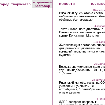
отдельный
новости
все ново
город
творчество
разговор
16 ноября
Рязанский губернатор о частич
мобилизации: «невозможно был
обойтись без накладок»
4 апреля
Текст «Тотального диктанта» в
Рязани прочитает литературны
критик Константин Мильчин
24 января
Жилинспекция составила опрос
для рязанских управляющих
компаний, включив пункт о нал
судимости
25 марта
Возбуждено уголовное дело о 
труб, принадлежащих РМПТС, 
18,5 млн
19 августа
Рязанский минобр: тесты на C
учителям и ученикам не
потребуются, 1 сентября начну
очные занятия
4 июня
ЛДПР собирает вопросы к