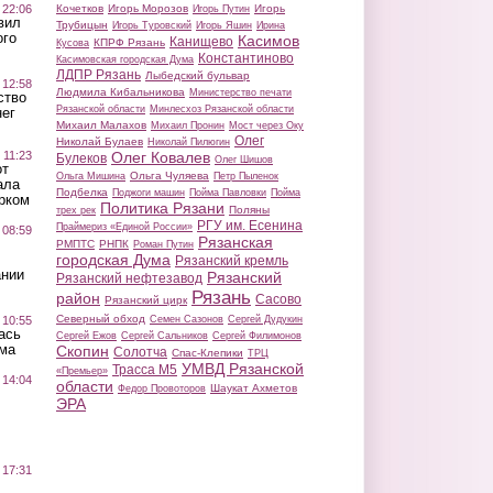
 22:06
Кочетков
Игорь Морозов
Игорь
Игорь Путин
вил
Трубицын
Игорь Туровский
Игорь Яшин
Ирина
ого
Касимов
Канищево
КПРФ Рязань
Кусова
Константиново
Касимовская городская Дума
ЛДПР Рязань
Лыбедский бульвар
 12:58
Людмила Кибальникова
Министерство печати
ство
Рязанской области
Минлесхоз Рязанской области
ег
Михаил Малахов
Михаил Пронин
Мост через Оку
Олег
Николай Булаев
Николай Пилюгин
 11:23
Олег Ковалев
Булеков
Олег Шишов
от
Ольга Чуляева
Ольга Мишина
Петр Пыленок
ала
Подбелка
Поджоги машин
Пойма Павловки
Пойма
рком
Политика Рязани
Поляны
трех рек
РГУ им. Есенина
Праймериз «Единой России»
 08:59
Рязанская
РМПТС
РНПК
Роман Путин
городская Дума
Рязанский кремль
ании
Рязанский
Рязанский нефтезавод
Рязань
район
Сасово
Рязанский цирк
Северный обход
 10:55
Семен Сазонов
Сергей Дудукин
ась
Сергей Ежов
Сергей Сальников
Сергей Филимонов
ма
Скопин
Солотча
Спас-Клепики
ТРЦ
УМВД Рязанской
Трасса М5
«Премьер»
 14:04
области
Шаукат Ахметов
Федор Провоторов
ЭРА
 17:31