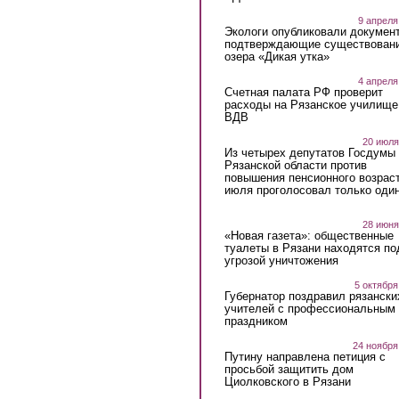
9 апреля
Экологи опубликовали докумен
подтверждающие существован
озера «Дикая утка»
4 апреля
Счетная палата РФ проверит
расходы на Рязанское училище
ВДВ
20 июля
Из четырех депутатов Госдумы 
Рязанской области против
повышения пенсионного возраст
июля проголосовал только оди
28 июня
«Новая газета»: общественные
туалеты в Рязани находятся по
угрозой уничтожения
5 октября
Губернатор поздравил рязански
учителей с профессиональным
праздником
24 ноября
Путину направлена петиция с
просьбой защитить дом
Циолковского в Рязани