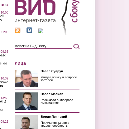
сти
 10:05
ной
о
 11:06
й
 09:33
ник
лица
ичии
Павел Супрун
Увидел логику в вопросе
 10:32
жителей
краже
на
Павел Малков
 13:50
Рассказал о «вопросе
OVID
выживания»
тся
Борис Ясинский
 09:21
Поручился за свою
трудоспособность