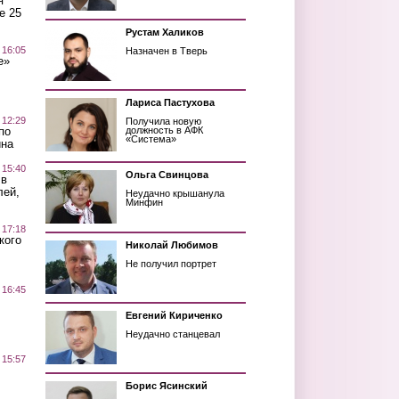
я
е 25
Рустам Халиков
 16:05
Назначен в Тверь
е»
Лариса Пастухова
 12:29
Получила новую
по
должность в АФК
«Система»
ина
 15:40
Ольга Свинцова
 в
лей,
Неудачно крышанула
Минфин
 17:18
кого
Николай Любимов
Не получил портрет
 16:45
Евгений Кириченко
Неудачно станцевал
 15:57
Борис Ясинский