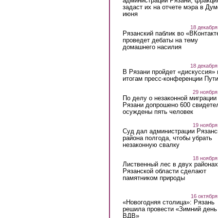
администрации Рязани, фракци
задаст их на отчете мэра в Дум
июня
18 декабря
Рязанский паблик во «ВКонтакт
проведет дебаты на тему
домашнего насилия
18 декабря
В Рязани пройдет «дискуссия» 
итогам пресс-конференции Пут
29 ноября
По делу о незаконной миграции
Рязани допрошено 600 свидете
осуждены пять человек
19 ноября
Суд дал администрации Рязанс
района полгода, чтобы убрать
незаконную свалку
18 ноября
Лиственный лес в двух районах
Рязанской области сделают
памятником природы
16 октября
«Новогодняя столица»: Рязань
решила провести «Зимний день
ВДВ»