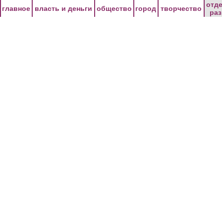
Перейти к основному содержанию
отд
главное
власть и деньги
общество
город
творчество
ра