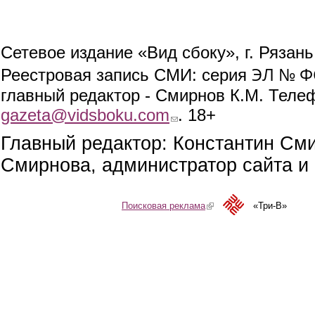
Сетевое издание «Вид сбоку», г. Рязан
ЭЛ № ФС
Реестровая запись СМИ: серия
главный редактор - Смирнов К.М. Телефо
gazeta@vidsboku.com
(link sends e-mail)
. 18+
Главный редактор: Константин См
Смирнова, администратор сайта и 
Поисковая реклама
(link is external)
«Три-В»