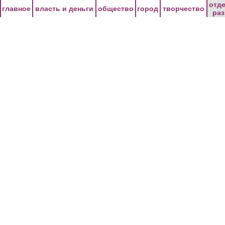
Перейти к основному содержанию
отд
главное
власть и деньги
общество
город
творчество
ра