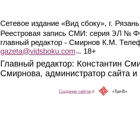
Сетевое издание «Вид сбоку», г. Рязан
ЭЛ № ФС
Реестровая запись СМИ: серия
главный редактор - Смирнов К.М. Телефо
gazeta@vidsboku.com
(link sends e-mail)
. 18+
Главный редактор: Константин См
Смирнова, администратор сайта и 
Создание сайтов
(link is external)
«Три-В»