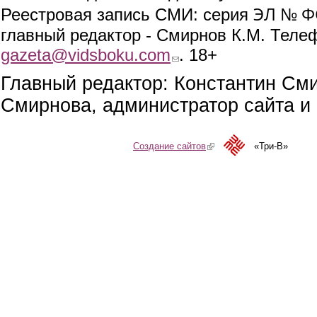
ЭЛ № ФС
Реестровая запись СМИ: серия
главный редактор - Смирнов К.М. Телефо
gazeta@vidsboku.com
(link sends e-mail)
. 18+
Главный редактор: Константин См
Смирнова, администратор сайта и 
Создание сайтов
(link is external)
«Три-В»