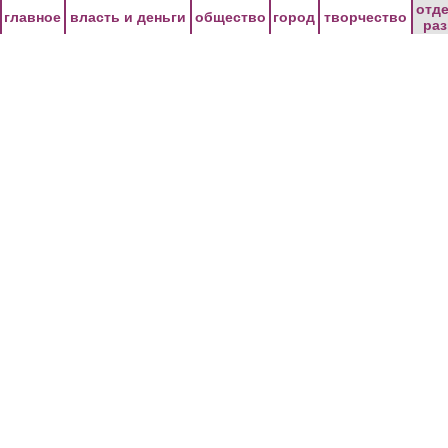
Перейти к основному содержанию
отд
главное
власть и деньги
общество
город
творчество
ра