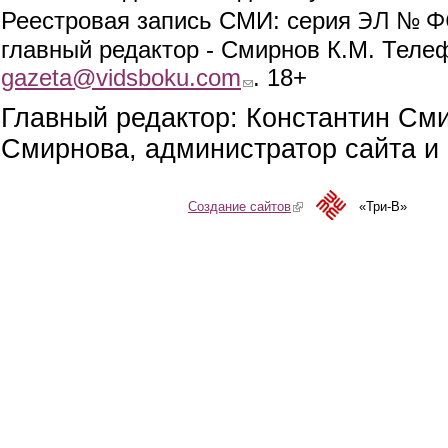
ЭЛ № ФС
Реестровая запись СМИ: серия
главный редактор - Смирнов К.М. Телефо
gazeta@vidsboku.com
(link sends e-mail)
. 18+
Главный редактор: Константин См
Смирнова, администратор сайта и 
Создание сайтов
(link is external)
«Три-В»