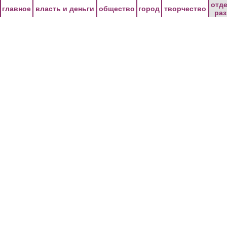
Перейти к основному содержанию
отд
главное
власть и деньги
общество
город
творчество
ра