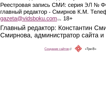
ЭЛ № ФС
Реестровая запись СМИ: серия
главный редактор - Смирнов К.М. Телефо
gazeta@vidsboku.com
(link sends e-mail)
. 18+
Главный редактор: Константин См
Смирнова, администратор сайта и 
Создание сайтов
(link is external)
«Три-В»