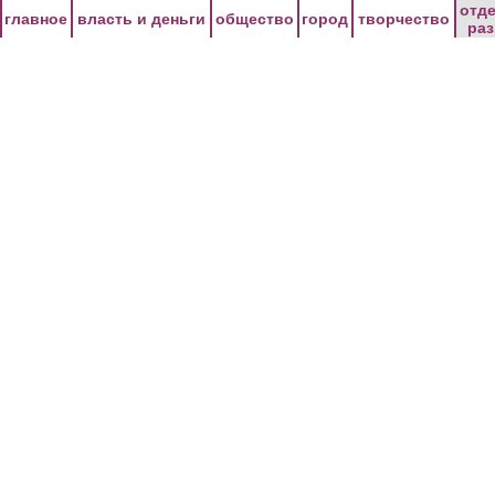
Перейти к основному содержанию
отд
главное
власть и деньги
общество
город
творчество
ра