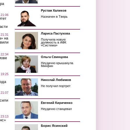
ра
Рустам Халиков
 21:06
Назначен в Тверь
итет
асти
Лариса Пастухова
 21:31
а» на
Получила новую
авили
должность в АФК
«Система»
 22:34
Ольга Свинцова
мове
Неудачно крышанула
Минфин
 19:25
Николай Любимов
вода
Не получил портрет
 21:07
осили
Евгений Кириченко
Неудачно станцевал
 23:13
нс»
Борис Ясинский