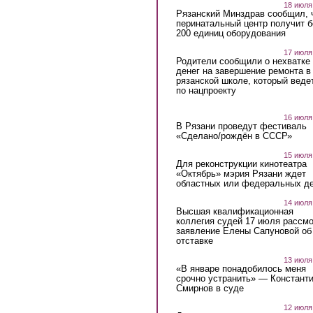
18 июля
Рязанский Минздрав сообщил, 
перинатальный центр получит 
200 единиц оборудования
17 июля
Родители сообщили о нехватке
денег на завершение ремонта в
рязанской школе, который веде
по нацпроекту
16 июля
В Рязани проведут фестиваль
«Сделано/рождён в СССР»
15 июля
Для реконструкции кинотеатра
«Октябрь» мэрия Рязани ждет
областных или федеральных де
14 июля
Высшая квалификационная
коллегия судей 17 июля рассмо
заявление Елены Сапуновой об
отставке
13 июля
«В январе понадобилось меня
срочно устранить» — Констант
Смирнов в суде
12 июля