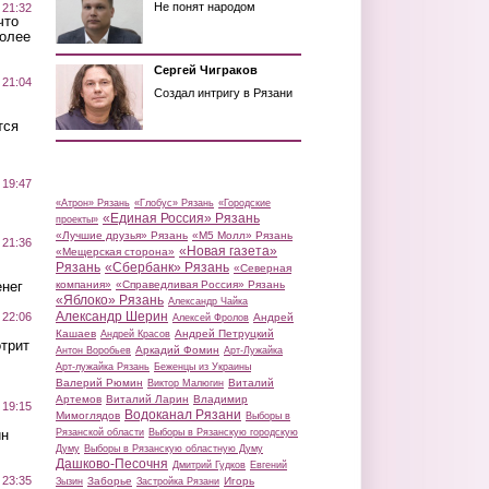
Не понят народом
 21:32
что
более
Сергей Чиграков
 21:04
Создал интригу в Рязани
тся
 19:47
«Атрон» Рязань
«Глобус» Рязань
«Городские
«Единая Россия» Рязань
проекты»
«Лучшие друзья» Рязань
«М5 Молл» Рязань
 21:36
«Новая газета»
«Мещерская сторона»
Рязань
«Сбербанк» Рязань
«Северная
нег
компания»
«Справедливая Россия» Рязань
«Яблоко» Рязань
Александр Чайка
Александр Шерин
 22:06
Андрей
Алексей Фролов
Кашаев
Андрей Петруцкий
Андрей Красов
трит
Аркадий Фомин
Антон Воробьев
Арт-Лужайка
Арт-лужайка Рязань
Беженцы из Украины
Валерий Рюмин
Виталий
Виктор Малюгин
Артемов
Виталий Ларин
Владимир
 19:15
Водоканал Рязани
Мимоглядов
Выборы в
ин
Рязанской области
Выборы в Рязанскую городскую
Думу
Выборы в Рязанскую областную Думу
Дашково-Песочня
Дмитрий Гудков
Евгений
 23:35
Заборье
Игорь
Зызин
Застройка Рязани