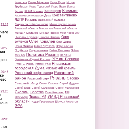
Кочетков
Игорь Морозов
Игорь
Игорь Путин
ы
Трубицын
Игорь Туровский
Игорь Яшин
Ирина
Касимов
Канищево
КПРФ Рязань
Кусова
Константиново
Касимовская городская Дума
ЛДПР Рязань
Лыбедский бульвар
Людмила Кибальникова
 22:16
Министерство печати
Рязанской области
Минлесхоз Рязанской области
тнего
Михаил Малахов
Михаил Пронин
Мост через Оку
м
Олег
Николай Булаев
Николай Пилюгин
Олег Ковалев
Булеков
Олег Шишов
Ольга Чуляева
Ольга Мишина
Петр Пыленок
 20:55
Подбелка
Поджоги машин
Пойма Павловки
Пойма
ния
Политика Рязани
Поляны
трех рек
РГУ им. Есенина
трен
Праймериз «Единой России»
Рязанская
РМПТС
РНПК
Роман Путин
городская Дума
Рязанский кремль
 20:43
Рязанский
Рязанский нефтезавод
ке
Рязань
район
Сасово
Рязанский цирк
оево
Северный обход
Семен Сазонов
Сергей Дудукин
Сергей Ежов
Сергей Сальников
Сергей Филимонов
 23:25
Скопин
Солотча
Спас-Клепики
ТРЦ
ы
УМВД Рязанской
Трасса М5
«Премьер»
и
области
Шаукат Ахметов
Федор Провоторов
июня
ЭРА
 20:08
 лет