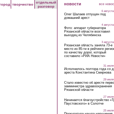
отдельный
новости
все ново
город
творчество
разговор
6 августа
Олег Шалаев отпущен под
домашний арест
4 августа
Фото: аппарат губернатора
Рязанской области возглавил
выходец из Челябинска
3 августа
Рязанская область заняла 73-е
место из 85-ти в рейтинге регио
по качеству дорог, который
составило «РИА Новости»
31 июля
Исполнилось полтора года со д
ареста Константина Смирнова
29 июля
Стало известно об аресте перво
замминистра здравоохранения
Рязанской области
27 июля
Начинается благоустройство «
Паустовского» в Солотче
25 июля
Прокуратура нашла нарушения