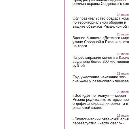
режима охраны Сегденского озе
24 июля
Облправительство создаст ком
по территориальной обороне и
защите объектов Рязанской обл
23 июля
Здание бывшего «Детского мир
улице Соборной в Рязани выст
на торги
22 июля
На реставрацию мечети в Каси
выделено более 200 миллионов
рублей
21 июля
Суд ужесточил наказание экс-
снабженцу рязанского хлебоза
20 июля
«Всё идёт по плану» — мэрия
Рязани родителям, которые пр
о дофинансировании ремонта в
рязанской школе
19 июля
«Экологический рязанский алья
перезапустил «карту свалок»