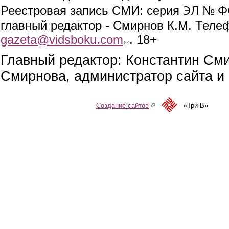
ЭЛ № ФС
Реестровая запись СМИ: серия
главный редактор - Смирнов К.М. Телефо
gazeta@vidsboku.com
(link sends e-mail)
. 18+
Главный редактор: Константин См
Смирнова, администратор сайта и 
Создание сайтов
(link is external)
«Три-В»