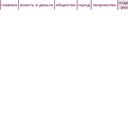
Перейти к основному содержанию
отд
главное
власть и деньги
общество
город
творчество
ра