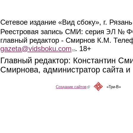
Сетевое издание «Вид сбоку», г. Рязан
ЭЛ № ФС
Реестровая запись СМИ: серия
главный редактор - Смирнов К.М. Телефо
gazeta@vidsboku.com
(link sends e-mail)
. 18+
Главный редактор: Константин См
Смирнова, администратор сайта и 
Создание сайтов
(link is external)
«Три-В»