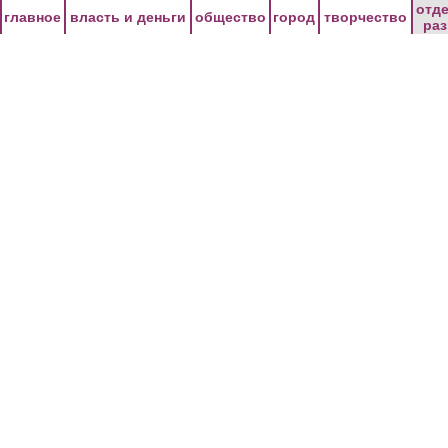
Перейти к основному содержанию
отд
главное
власть и деньги
общество
город
творчество
ра