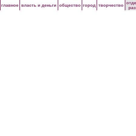
Перейти к основному содержанию
отд
главное
власть и деньги
общество
город
творчество
ра