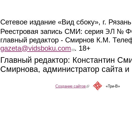
Сетевое издание «Вид сбоку», г. Рязан
ЭЛ № ФС
Реестровая запись СМИ: серия
главный редактор - Смирнов К.М. Телефо
gazeta@vidsboku.com
(link sends e-mail)
. 18+
Главный редактор: Константин См
Смирнова, администратор сайта и 
Создание сайтов
(link is external)
«Три-В»