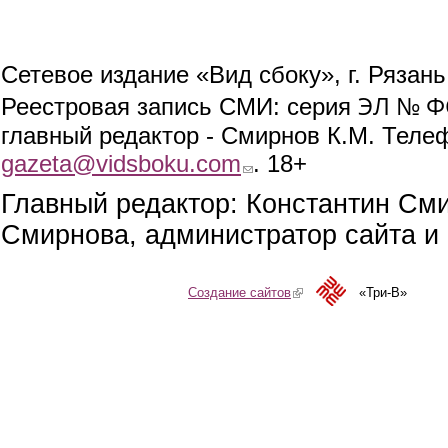
Сетевое издание «Вид сбоку», г. Рязан
ЭЛ № ФС
Реестровая запись СМИ: серия
главный редактор - Смирнов К.М. Телефо
gazeta@vidsboku.com
(link sends e-mail)
. 18+
Главный редактор: Константин См
Смирнова, администратор сайта и 
Создание сайтов
(link is external)
«Три-В»