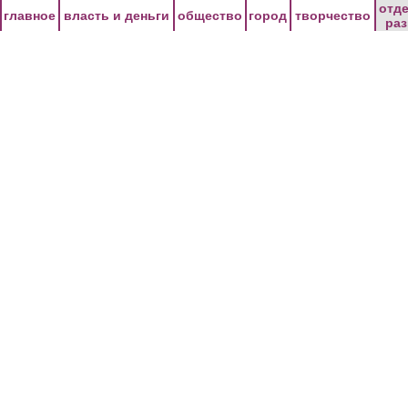
Перейти к основному содержанию
отд
главное
власть и деньги
общество
город
творчество
ра