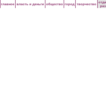
Перейти к основному содержанию
отд
главное
власть и деньги
общество
город
творчество
ра