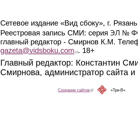
Сетевое издание «Вид сбоку», г. Рязан
ЭЛ № ФС
Реестровая запись СМИ: серия
главный редактор - Смирнов К.М. Телефо
gazeta@vidsboku.com
(link sends e-mail)
. 18+
Главный редактор: Константин См
Смирнова, администратор сайта и 
Создание сайтов
(link is external)
«Три-В»