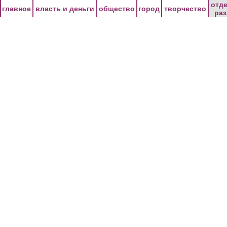
Перейти к основному содержанию
отд
главное
власть и деньги
общество
город
творчество
ра