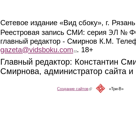
Сетевое издание «Вид сбоку», г. Рязан
ЭЛ № ФС
Реестровая запись СМИ: серия
главный редактор - Смирнов К.М. Телефо
gazeta@vidsboku.com
(link sends e-mail)
. 18+
Главный редактор: Константин См
Смирнова, администратор сайта и 
Создание сайтов
(link is external)
«Три-В»