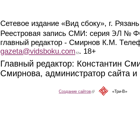
Сетевое издание «Вид сбоку», г. Рязан
ЭЛ № ФС
Реестровая запись СМИ: серия
главный редактор - Смирнов К.М. Телефо
gazeta@vidsboku.com
(link sends e-mail)
. 18+
Главный редактор: Константин См
Смирнова, администратор сайта и 
Создание сайтов
(link is external)
«Три-В»