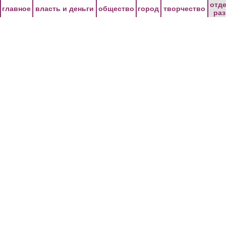
Перейти к основному содержанию
отд
главное
власть и деньги
общество
город
творчество
ра