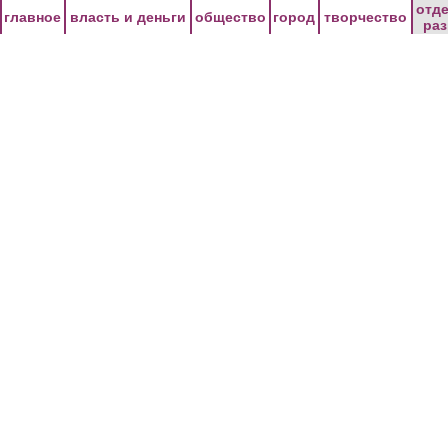
Перейти к основному содержанию
отд
главное
власть и деньги
общество
город
творчество
ра