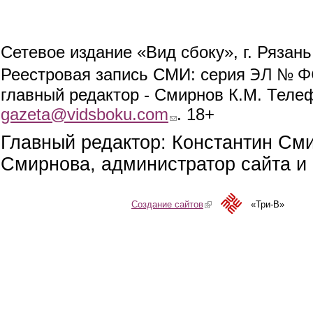
Сетевое издание «Вид сбоку», г. Рязан
ЭЛ № ФС
Реестровая запись СМИ: серия
главный редактор - Смирнов К.М. Телефо
gazeta@vidsboku.com
(link sends e-mail)
. 18+
Главный редактор: Константин См
Смирнова, администратор сайта и 
Создание сайтов
(link is external)
«Три-В»