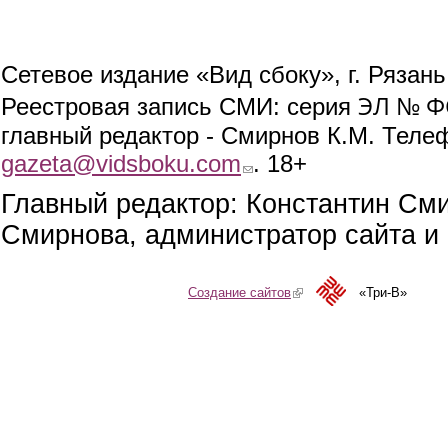
Сетевое издание «Вид сбоку», г. Рязан
ЭЛ № ФС
Реестровая запись СМИ: серия
главный редактор - Смирнов К.М. Телефо
gazeta@vidsboku.com
(link sends e-mail)
. 18+
Главный редактор: Константин См
Смирнова, администратор сайта и 
Создание сайтов
(link is external)
«Три-В»