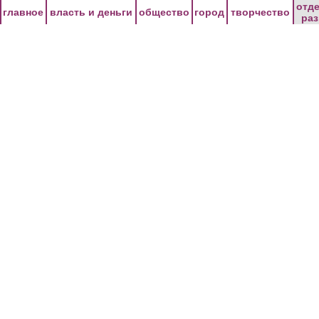
Перейти к основному содержанию
отд
главное
власть и деньги
общество
город
творчество
ра