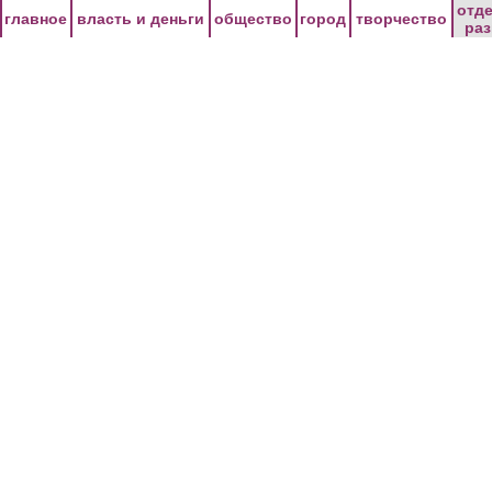
Перейти к основному содержанию
отд
главное
власть и деньги
общество
город
творчество
ра