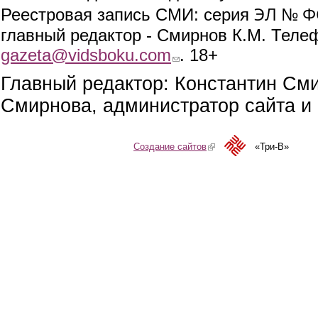
ЭЛ № ФС
Реестровая запись СМИ: серия
главный редактор - Смирнов К.М. Телефо
gazeta@vidsboku.com
(link sends e-mail)
. 18+
Главный редактор: Константин См
Смирнова, администратор сайта и 
Создание сайтов
(link is external)
«Три-В»