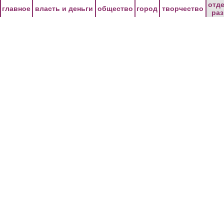
Перейти к основному содержанию
отд
главное
власть и деньги
общество
город
творчество
ра