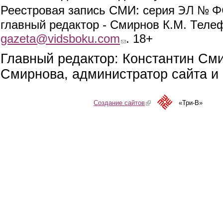
ЭЛ № ФС
Реестровая запись СМИ: серия
главный редактор - Смирнов К.М. Телефо
gazeta@vidsboku.com
(link sends e-mail)
. 18+
Главный редактор: Константин См
Смирнова, администратор сайта и 
Создание сайтов
(link is external)
«Три-В»