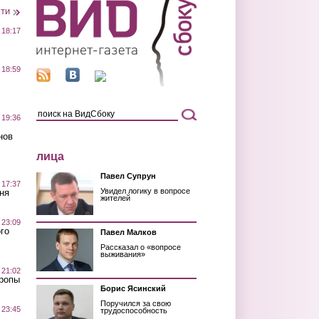
сти
 18:17
 18:59
 19:36
нов
лица
Павел Супрун
 17:37
Увидел логику в вопросе
ня
жителей
 23:09
го
Павел Малков
Рассказал о «вопросе
выживания»
 21:02
Тропы
Борис Ясинский
Поручился за свою
 23:45
трудоспособность