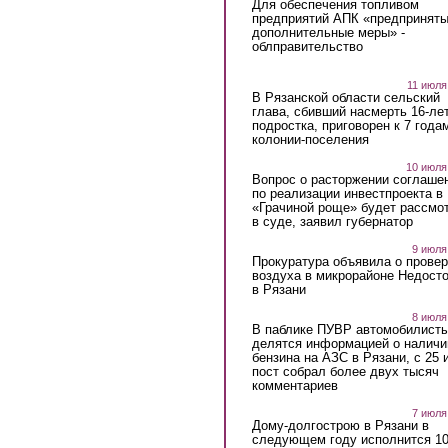
Для обеспечения топливом
предприятий АПК «предпринят
дополнительные меры» -
облправительство
11 июля
В Рязанской области сельский
глава, сбивший насмерть 16-ле
подростка, приговорен к 7 года
колонии-поселения
10 июля
Вопрос о расторжении соглаше
по реализации инвестпроекта в
«Грачиной роще» будет рассмо
в суде, заявил губернатор
9 июля
Прокуратура объявила о провер
воздуха в микрорайоне Недост
в Рязани
8 июля
В паблике ПУВР автомобилист
делятся информацией о наличи
бензина на АЗС в Рязани, с 25 
пост собрал более двух тысяч
комментариев
7 июля
Дому-долгострою в Рязани в
следующем году исполнится 10