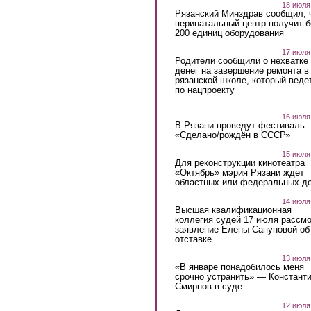
18 июля
Рязанский Минздрав сообщил, 
перинатальный центр получит 
200 единиц оборудования
17 июля
Родители сообщили о нехватке
денег на завершение ремонта в
рязанской школе, который веде
по нацпроекту
16 июля
В Рязани проведут фестиваль
«Сделано/рождён в СССР»
15 июля
Для реконструкции кинотеатра
«Октябрь» мэрия Рязани ждет
областных или федеральных де
14 июля
Высшая квалификационная
коллегия судей 17 июля рассмо
заявление Елены Сапуновой об
отставке
13 июля
«В январе понадобилось меня
срочно устранить» — Констант
Смирнов в суде
12 июля