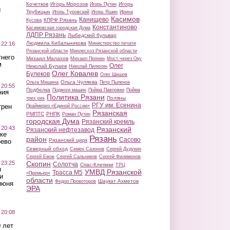
Кочетков
Игорь Морозов
Игорь
Игорь Путин
ы
Трубицын
Игорь Туровский
Игорь Яшин
Ирина
Касимов
Канищево
КПРФ Рязань
Кусова
Константиново
Касимовская городская Дума
ЛДПР Рязань
Лыбедский бульвар
Людмила Кибальникова
 22:16
Министерство печати
Рязанской области
Минлесхоз Рязанской области
тнего
Михаил Малахов
Михаил Пронин
Мост через Оку
м
Олег
Николай Булаев
Николай Пилюгин
Олег Ковалев
Булеков
Олег Шишов
Ольга Чуляева
Ольга Мишина
Петр Пыленок
 20:55
Подбелка
Поджоги машин
Пойма Павловки
Пойма
ния
Политика Рязани
Поляны
трех рек
РГУ им. Есенина
трен
Праймериз «Единой России»
Рязанская
РМПТС
РНПК
Роман Путин
городская Дума
Рязанский кремль
 20:43
Рязанский
Рязанский нефтезавод
ке
Рязань
район
Сасово
Рязанский цирк
оево
Северный обход
Семен Сазонов
Сергей Дудукин
Сергей Ежов
Сергей Сальников
Сергей Филимонов
 23:25
Скопин
Солотча
Спас-Клепики
ТРЦ
ы
УМВД Рязанской
Трасса М5
«Премьер»
и
области
Шаукат Ахметов
Федор Провоторов
июня
ЭРА
 20:08
 лет