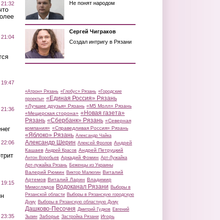
Не понят народом
 21:32
что
более
Сергей Чиграков
 21:04
Создал интригу в Рязани
тся
 19:47
«Атрон» Рязань
«Глобус» Рязань
«Городские
«Единая Россия» Рязань
проекты»
«Лучшие друзья» Рязань
«М5 Молл» Рязань
 21:36
«Новая газета»
«Мещерская сторона»
Рязань
«Сбербанк» Рязань
«Северная
нег
компания»
«Справедливая Россия» Рязань
«Яблоко» Рязань
Александр Чайка
Александр Шерин
 22:06
Андрей
Алексей Фролов
Кашаев
Андрей Петруцкий
Андрей Красов
трит
Аркадий Фомин
Антон Воробьев
Арт-Лужайка
Арт-лужайка Рязань
Беженцы из Украины
Валерий Рюмин
Виталий
Виктор Малюгин
Артемов
Виталий Ларин
Владимир
 19:15
Водоканал Рязани
Мимоглядов
Выборы в
ин
Рязанской области
Выборы в Рязанскую городскую
Думу
Выборы в Рязанскую областную Думу
Дашково-Песочня
Дмитрий Гудков
Евгений
 23:35
Заборье
Игорь
Зызин
Застройка Рязани