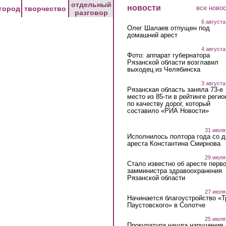
отдельный
новости
все ново
город
творчество
разговор
6 августа
Олег Шалаев отпущен под
домашний арест
4 августа
Фото: аппарат губернатора
Рязанской области возглавил
выходец из Челябинска
3 августа
Рязанская область заняла 73-е
место из 85-ти в рейтинге регио
по качеству дорог, который
составило «РИА Новости»
31 июля
Исполнилось полтора года со д
ареста Константина Смирнова
29 июля
Стало известно об аресте перво
замминистра здравоохранения
Рязанской области
27 июля
Начинается благоустройство «
Паустовского» в Солотче
25 июля
Прокуратура нашла нарушения