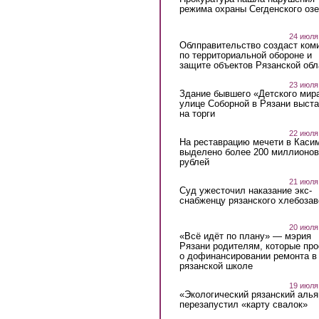
режима охраны Сегденского озе
24 июля
Облправительство создаст ком
по территориальной обороне и
защите объектов Рязанской обл
23 июля
Здание бывшего «Детского мир
улице Соборной в Рязани выст
на торги
22 июля
На реставрацию мечети в Каси
выделено более 200 миллионов
рублей
21 июля
Суд ужесточил наказание экс-
снабженцу рязанского хлебоза
20 июля
«Всё идёт по плану» — мэрия
Рязани родителям, которые пр
о дофинансировании ремонта в
рязанской школе
19 июля
«Экологический рязанский алья
перезапустил «карту свалок»