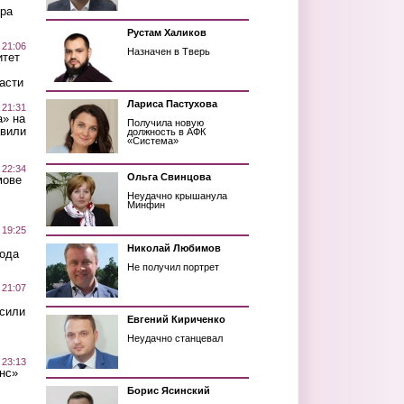
ра
Рустам Халиков
 21:06
Назначен в Тверь
итет
асти
Лариса Пастухова
 21:31
а» на
Получила новую
авили
должность в АФК
«Система»
 22:34
Ольга Свинцова
мове
Неудачно крышанула
Минфин
 19:25
Николай Любимов
вода
Не получил портрет
 21:07
осили
Евгений Кириченко
Неудачно станцевал
 23:13
нс»
Борис Ясинский