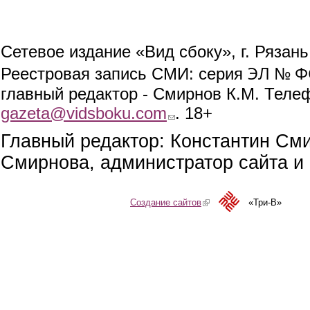
Сетевое издание «Вид сбоку», г. Рязан
ЭЛ № ФС
Реестровая запись СМИ: серия
главный редактор - Смирнов К.М. Телефо
gazeta@vidsboku.com
(link sends e-mail)
. 18+
Главный редактор: Константин См
Смирнова, администратор сайта и 
Создание сайтов
(link is external)
«Три-В»