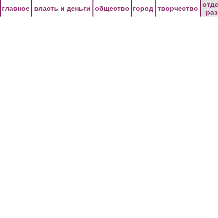
Перейти к основному содержанию
отд
главное
власть и деньги
общество
город
творчество
ра