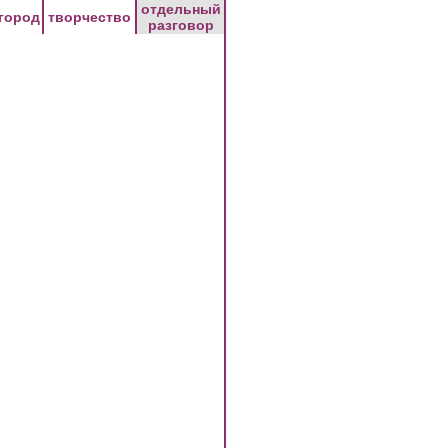
отдельный
город
творчество
разговор