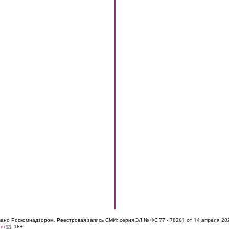
ЭЛ № ФС 77 - 7826
1 от 14 апреля 20
овано Роскомнадзором. Реестровая запись СМИ: серия
(link sends e-mail)
om
. 18+