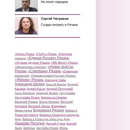
Не понят народом
Сергей Чиграков
Создал интригу в Рязани
«Атрон» Рязань
«Глобус» Рязань
«Городские
«Единая Россия» Рязань
проекты»
«Лучшие друзья» Рязань
«М5 Молл» Рязань
«Новая газета»
«Мещерская сторона»
Рязань
«Сбербанк» Рязань
«Северная
компания»
«Справедливая Россия» Рязань
«Яблоко» Рязань
Александр Чайка
Александр Шерин
Андрей
Алексей Фролов
Кашаев
Андрей Петруцкий
Андрей Красов
Аркадий Фомин
Антон Воробьев
Арт-Лужайка
Арт-лужайка Рязань
Беженцы из Украины
Валерий Рюмин
Виталий
Виктор Малюгин
Артемов
Виталий Ларин
Владимир
Водоканал Рязани
Мимоглядов
Выборы в
Рязанской области
Выборы в Рязанскую городскую
Думу
Выборы в Рязанскую областную Думу
Дашково-Песочня
Дмитрий Гудков
Евгений
Заборье
Игорь
Зызин
Застройка Рязани