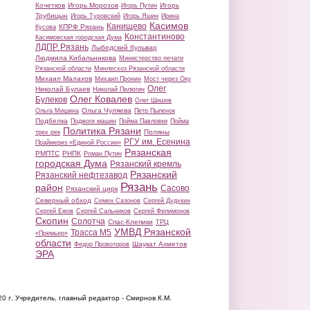
Кочетков
Игорь Морозов
Игорь
Игорь Путин
Трубицын
Игорь Туровский
Игорь Яшин
Ирина
Касимов
Канищево
КПРФ Рязань
Кусова
Константиново
Касимовская городская Дума
ЛДПР Рязань
Лыбедский бульвар
Людмила Кибальникова
Министерство печати
Рязанской области
Минлесхоз Рязанской области
Михаил Малахов
Михаил Пронин
Мост через Оку
Олег
Николай Булаев
Николай Пилюгин
Олег Ковалев
Булеков
Олег Шишов
Ольга Чуляева
Ольга Мишина
Петр Пыленок
Подбелка
Поджоги машин
Пойма Павловки
Пойма
Политика Рязани
Поляны
трех рек
РГУ им. Есенина
Праймериз «Единой России»
Рязанская
РМПТС
РНПК
Роман Путин
городская Дума
Рязанский кремль
Рязанский
Рязанский нефтезавод
Рязань
район
Сасово
Рязанский цирк
Северный обход
Семен Сазонов
Сергей Дудукин
Сергей Ежов
Сергей Сальников
Сергей Филимонов
Скопин
Солотча
Спас-Клепики
ТРЦ
УМВД Рязанской
Трасса М5
«Премьер»
области
Шаукат Ахметов
Федор Провоторов
ЭРА
20 г.
Учредитель, главный редактор - Смирнов К.М.