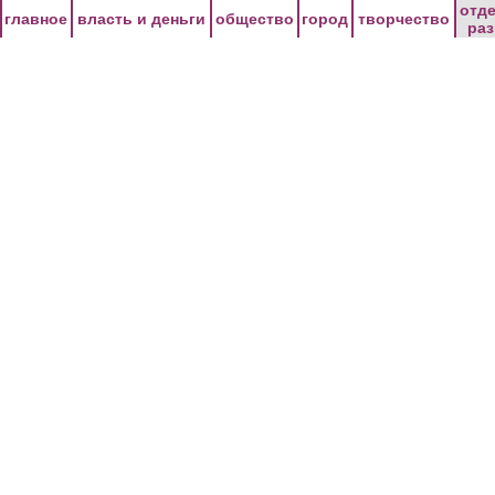
Перейти к основному содержанию
отд
главное
власть и деньги
общество
город
творчество
ра