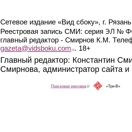
Сетевое издание «Вид сбоку», г. Рязан
ЭЛ № ФС
Реестровая запись СМИ: серия
главный редактор - Смирнов К.М. Телефо
gazeta@vidsboku.com
(link sends e-mail)
. 18+
Главный редактор: Константин См
Смирнова, администратор сайта и 
Поисковая реклама
(link is external)
«Три-В»