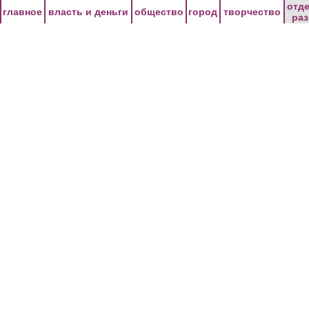
Перейти к основному содержанию
отд
главное
власть и деньги
общество
город
творчество
ра