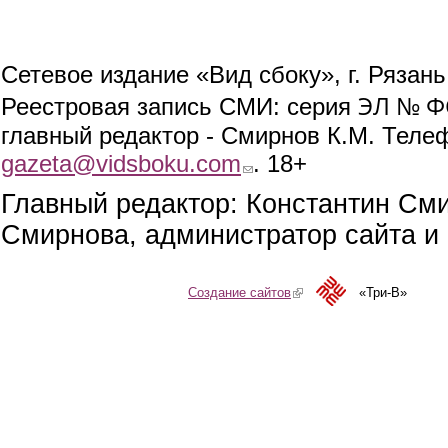
Сетевое издание «Вид сбоку», г. Рязан
ЭЛ № ФС
Реестровая запись СМИ: серия
главный редактор - Смирнов К.М. Телефо
gazeta@vidsboku.com
(link sends e-mail)
. 18+
Главный редактор: Константин См
Смирнова, администратор сайта и 
Создание сайтов
(link is external)
«Три-В»