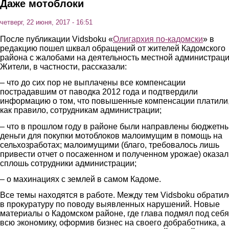
Даже мотоблоки
четверг, 22 июня, 2017 - 16:51
После публикации Vidsboku «
Олигархия по-кадомски
» в
редакцию пошел шквал обращений от жителей Кадомского
района с жалобами на деятельность местной администраци
Жители, в частности, рассказали:
– что до сих пор не выплачены все компенсации
пострадавшим от паводка 2012 года и подтвердили
информацию о том, что повышенные компенсации платили
как правило, сотрудникам администрации;
– что в прошлом году в районе были направлены бюджетн
деньги для покупки мотоблоков малоимущим в помощь на
сельхозработах; малоимущими (благо, требовалось лишь
привести отчет о посаженном и полученном урожае) оказал
сплошь сотрудники администрации;
– о махинациях с землей в самом Кадоме.
Все темы находятся в работе. Между тем Vidsboku обратил
в прокуратуру по поводу выявленных нарушений. Новые
материалы о Кадомском районе, где глава подмял под себя
всю экономику, оформив бизнес на своего добработника, а