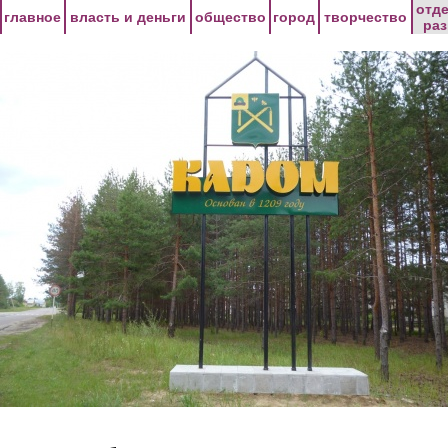
Перейти к основному содержанию
отд
главное
власть и деньги
общество
город
творчество
ра