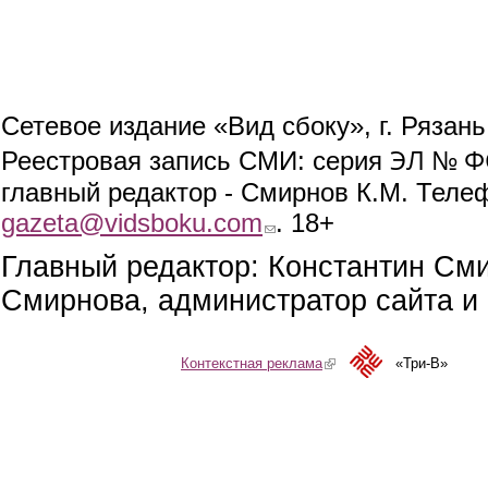
Сетевое издание «Вид сбоку», г. Рязан
ЭЛ № ФС
Реестровая запись СМИ: серия
главный редактор - Смирнов К.М. Телефо
gazeta@vidsboku.com
(link sends e-mail)
. 18+
Главный редактор: Константин См
Смирнова, администратор сайта и 
Контекстная реклама
(link is external)
«Три-В»