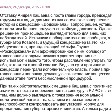
четверг, 24 декабря, 2015 - 16:08
Отставку Андрея Кашаева с поста главы города, председат
гордумы выглядит для многих как логическое завершение
истории с концессией «Водоканала»: вопрос решен, устав
от политики Кашаев получает спокойную должность. Однак
решением произошедшее выглядит только для внешних
наблюдателей. Источники в облправительстве сообщают, ч
губернатор Ковалев, и будущий концессионер (а это, как
общеизвестно, принадлежащий «Альфа-Групп»
«Росводоканал» или аффилированное с ним юрлицо) от
голосования гордумы никакого удовлетворения не
испытывают и вместо того, чтобы расслабленно утирать пот
лба, готовятся к новой схватке. Ведь по сути противники
концессии переиграли исполнительную власть, приняв при
голосовании поправку, делающую согласование концессии 
данном этапе почти бессмысленной процедурой.
При таких обстоятельствах смещение Кашаева с политичес
значимого поста и перемещение на синекуру в РИРО выгл
тем, чем должно выглядеть с точки зрения нормальной
политической логики – наказанием и признанием его
неспособности контролировать депутатский корпус для
продавливания губернаторских инициатив. А только ради э