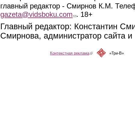
главный редактор - Смирнов К.М. Телефо
gazeta@vidsboku.com
(link sends e-mail)
. 18+
Главный редактор: Константин См
Смирнова, администратор сайта и 
Контекстная реклама
(link is external)
«Три-В»