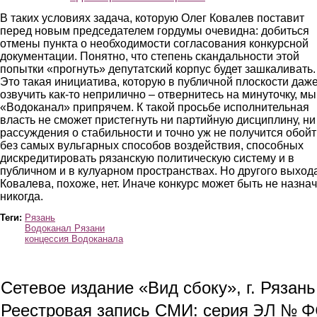
В таких условиях задача, которую Олег Ковалев поставит
перед новым председателем гордумы очевидна: добиться
отмены пункта о необходимости согласования конкурсной
документации. Понятно, что степень скандальности этой
попытки «прогнуть» депутатский корпус будет зашкаливать.
Это такая инициатива, которую в публичной плоскости даж
озвучить как-то неприлично – отвернитесь на минуточку, мы
«Водоканал» припрячем. К такой просьбе исполнительная
власть не сможет пристегнуть ни партийную дисциплину, ни
рассуждения о стабильности и точно уж не получится обойт
без самых вульгарных способов воздействия, способных
дискредитировать рязанскую политическую систему и в
публичном и в кулуарном пространствах. Но другого выхода
Ковалева, похоже, нет. Иначе конкурс может быть не назна
никогда.
Теги:
Рязань
Водоканал Рязани
концессия Водоканала
Сетевое издание «Вид сбоку», г. Рязан
ЭЛ № ФС
Реестровая запись СМИ: серия