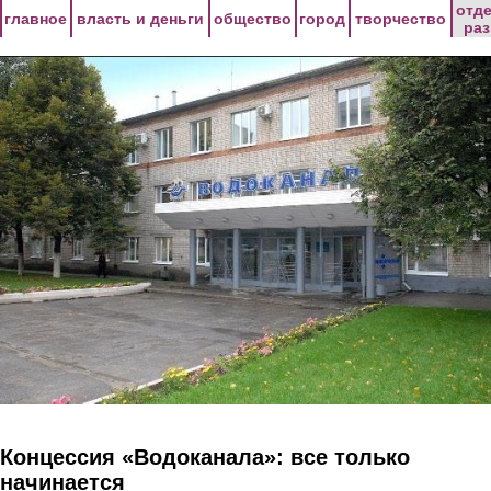
Перейти к основному содержанию
отд
главное
власть и деньги
общество
город
творчество
ра
Концессия «Водоканала»: все только
начинается