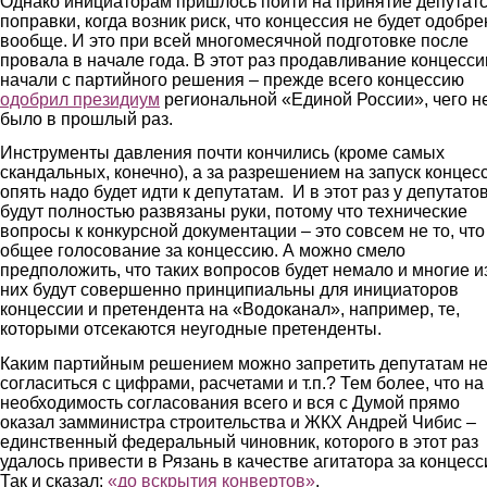
Однако инициаторам пришлось пойти на принятие депутат
поправки, когда возник риск, что концессия не будет одобре
вообще. И это при всей многомесячной подготовке после
провала в начале года. В этот раз продавливание концесси
начали с партийного решения – прежде всего концессию
одобрил президиум
региональной «Единой России», чего н
было в прошлый раз.
Инструменты давления почти кончились (кроме самых
скандальных, конечно), а за разрешением на запуск концес
опять надо будет идти к депутатам. И в этот раз у депутато
будут полностью развязаны руки, потому что технические
вопросы к конкурсной документации – это совсем не то, что
общее голосование за концессию. А можно смело
предположить, что таких вопросов будет немало и многие и
них будут совершенно принципиальны для инициаторов
концессии и претендента на «Водоканал», например, те,
которыми отсекаются неугодные претенденты.
Каким партийным решением можно запретить депутатам н
согласиться с цифрами, расчетами и т.п.? Тем более, что на
необходимость согласования всего и вся с Думой прямо
оказал замминистра строительства и ЖКХ Андрей Чибис –
единственный федеральный чиновник, которого в этот раз
удалось привести в Рязань в качестве агитатора за концесс
Так и сказал:
«до вскрытия конвертов»
.