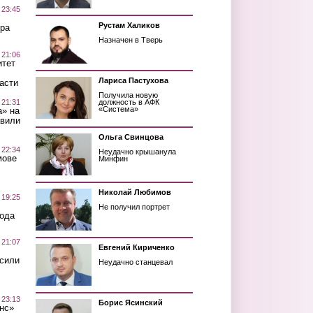
 23:45
Рустам Халиков
ра
Назначен в Тверь
 21:06
итет
Лариса Пастухова
асти
Получила новую
 21:31
должность в АФК
«Система»
а» на
авили
Ольга Свинцова
 22:34
Неудачно крышанула
мове
Минфин
Николай Любимов
 19:25
Не получил портрет
вода
 21:07
Евгений Кириченко
осили
Неудачно станцевал
 23:13
Борис Ясинский
нс»