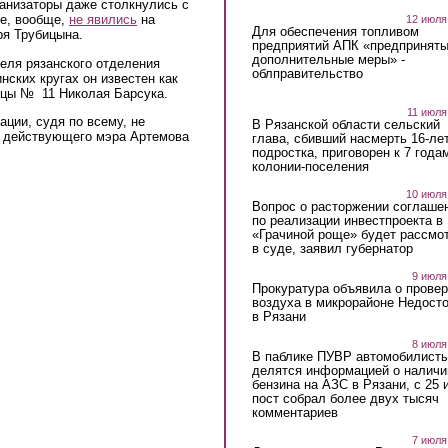
ганизаторы даже столкнулись с
е, вообще,
не явились
на
12 июля
Для обеспечения топливом
ря Трубицына.
предприятий АПК «предпринят
дополнительные меры» -
еля рязанского отделения
облправительство
ских кругах он известен как
ицы № 11 Николая Барсука.
11 июля
ции, судя по всему, не
В Рязанской области сельский
у действующего мэра Артемова
глава, сбивший насмерть 16-ле
подростка, приговорен к 7 года
колонии-поселения
10 июля
Вопрос о расторжении соглаше
по реализации инвестпроекта в
«Грачиной роще» будет рассмо
в суде, заявил губернатор
9 июля
Прокуратура объявила о провер
воздуха в микрорайоне Недост
в Рязани
8 июля
В паблике ПУВР автомобилист
делятся информацией о наличи
бензина на АЗС в Рязани, с 25 
пост собрал более двух тысяч
комментариев
7 июля