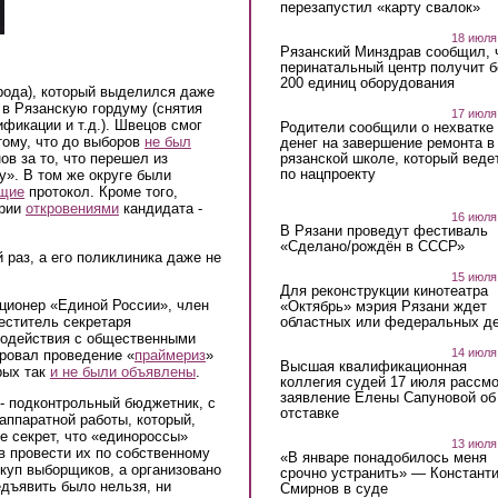
перезапустил «карту свалок»
18 июля
Рязанский Минздрав сообщил, 
перинатальный центр получит 
200 единиц оборудования
орода), который выделился даже
 в Рязанскую гордуму (снятия
17 июля
фикации и т.д.). Швецов смог
Родители сообщили о нехватке
тому, что до выборов
не был
денег на завершение ремонта в
рязанской школе, который веде
в за то, что перешел из
по нацпроекту
». В том же округе были
щие
протокол. Кроме того,
ории
откровениями
кандидата -
16 июля
В Рязани проведут фестиваль
«Сделано/рождён в СССР»
раз, а его поликлиника даже не
15 июля
Для реконструкции кинотеатра
кционер «Единой России», член
«Октябрь» мэрия Рязани ждет
областных или федеральных де
еститель секретаря
модействия с общественными
14 июля
ровал проведение «
праймериз
»
Высшая квалификационная
рых так
и не были объявлены
.
коллегия судей 17 июля рассмо
заявление Елены Сапуновой об
 - подконтрольный бюджетник, с
отставке
аппаратной работы, который,
е секрет, что «единороссы»
13 июля
в провести их по собственному
«В январе понадобилось меня
куп выборщиков, а организовано
срочно устранить» — Констант
едъявить было нельзя, ни
Смирнов в суде