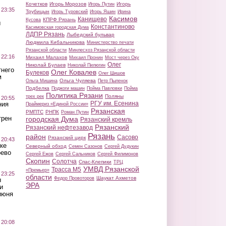
Кочетков
Игорь Морозов
Игорь
Игорь Путин
 23:35
Трубицын
Игорь Туровский
Игорь Яшин
Ирина
Касимов
Канищево
КПРФ Рязань
Кусова
ы
Константиново
Касимовская городская Дума
ЛДПР Рязань
Лыбедский бульвар
Людмила Кибальникова
Министерство печати
Рязанской области
Минлесхоз Рязанской области
 22:16
Михаил Малахов
Михаил Пронин
Мост через Оку
Олег
Николай Булаев
Николай Пилюгин
тнего
Олег Ковалев
Булеков
Олег Шишов
м
Ольга Чуляева
Ольга Мишина
Петр Пыленок
Подбелка
Поджоги машин
Пойма Павловки
Пойма
Политика Рязани
Поляны
трех рек
 20:55
РГУ им. Есенина
ния
Праймериз «Единой России»
Рязанская
РМПТС
РНПК
Роман Путин
трен
городская Дума
Рязанский кремль
Рязанский
Рязанский нефтезавод
Рязань
район
Сасово
Рязанский цирк
 20:43
ке
Северный обход
Семен Сазонов
Сергей Дудукин
оево
Сергей Ежов
Сергей Сальников
Сергей Филимонов
Скопин
Солотча
Спас-Клепики
ТРЦ
УМВД Рязанской
Трасса М5
«Премьер»
 23:25
области
Шаукат Ахметов
Федор Провоторов
ы
ЭРА
и
июня
 20:08