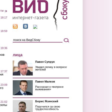
сти
 18:17
 18:59
 19:36
лица
нов
Павел Супрун
Увидел логику в вопросе
жителей
 17:37
ня
Павел Малков
 23:09
Рассказал о «вопросе
го
выживания»
Борис Ясинский
 21:02
Тропы
Поручился за свою
трудоспособность