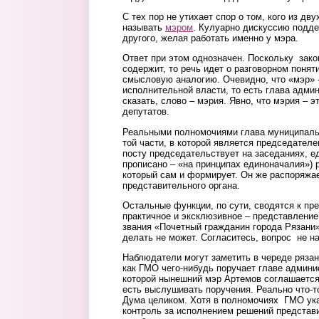
С тех пор не утихает спор о том, кого из дв
называть
мэром
. Кулуарно дискуссию подде
другого, желая работать именно у мэра.
Ответ при этом однозначен. Поскольку зако
содержит, то речь идет о разговорном понят
смысловую аналогию. Очевидно, что «мэр» -
исполнительной власти, то есть глава админ
сказать, слово – мэрия. Явно, что мэрия – э
депутатов.
Реальными полномочиями глава муниципальн
той части, в которой является председател
посту председательствует на заседаниях, ед
прописано – «на принципах единоначалия») 
который сам и формирует. Он же распоряжа
представительного органа.
Остальные функции, по сути, сводятся к пр
практичное и эксклюзивное – представление
звания «Почетный гражданин города Рязани»
делать не может. Согласитесь, вопрос не н
Наблюдатели могут заметить в череде рязан
как ГМО чего-нибудь поручает главе админис
которой нынешний мэр Артемов соглашается 
есть выслушивать поручения. Реально что-т
Дума целиком. Хотя в полномочиях ГМО указ
контроль за исполнением решений представи