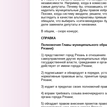
независимости. Например, когда в комиссию
самые депутаты. Почему бы, отказавшись от
наделить муниципальные Думы правом избра
Похоже, когда систему вводили, решили, чт
выглядеть в качестве альтернативы прямым 
обещали, что выбирать «сити-менеджера» бу
деле заменили депутаты и чиновники.
В общем, - скоро конкурс.
СПРАВКА
Полномочия Главы муниципального образ
Рязани):
1) представляет город Рязань в отношениях
самоуправления других муниципальных обра
государственной власти, гражданами и орга
действует от имени города Рязани;
2) подписывает и обнародует в порядке, ус
нормативные правовые акты, принятые пред
Рязани;
3) издает в пределах своих полномочий пра
4) вправе требовать созыва внеочередного 
органа города Рязани;
5) обладает правом внесения проектов прав