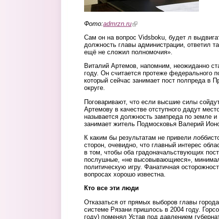
Фото:
admrzn.ru
(link is external)
Сам он на вопрос Vidsboku, будет л выдвиг
должность главы администрации, ответил так
ещё не сложил полномочия».
Виталий Артемов, напомним, неожиданно ст
году. Он считается протеже федерального 
который сейчас занимает пост полпреда в
округе.
Поговаривают, что если высшие силы сойдут
Артемову в качестве отступного дадут мест
называется должность зампреда по земле и 
занимает житель Подмосковья Валерий Ион
К каким бы результатам не привели лоббист
сторон, очевидно, что главный интерес обла
в том, чтобы оба градоначальствующих пос
послушные, «не высовывающиеся», минимал
политическую игру. Фанатичная осторожност
вопросах хорошо известна.
Кто все эти люди
Отказаться от прямых выборов главы города
системе Рязани пришлось в 2004 году. Горс
году) поменял Устав под давлением губерна