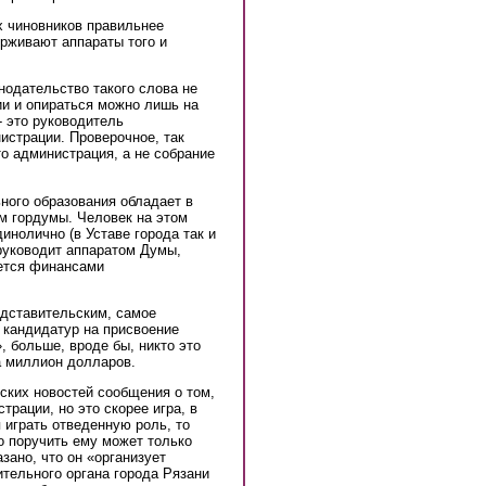
ух чиновников правильнее
рживают аппараты того и
нодательство такого слова не
ии и опираться можно лишь на
 это руководитель
истрации. Проверочное, так
то администрация, а не собрание
ого образования обладает в
ем гордумы. Человек на этом
инолично (в Уставе города так и
руководит аппаратом Думы,
ется финансами
едставительским, самое
 кандидатур на присвоение
, больше, вроде бы, никто это
а миллион долларов.
ских новостей сообщения о том,
трации, но это скорее игра, в
играть отведенную роль, то
о поручить ему может только
ано, что он «организует
тельного органа города Рязани