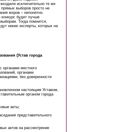
 входили исключительно те же
 прямых выборов просто не
ния мэров – непонятно.
о конкурс будет лучше
выборам. Тогда помнится,
дут некие эксперты, которых на
ования (Устав города
 с органами местного
зований, органами
низациями, без доверенности
тановленном настоящим Уставом,
ставительным органом города
вовые акты;
заседания представительного
овых актов на рассмотрение