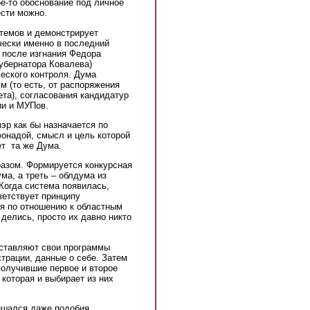
ое-то обоснование под личное
сти можно.
ртемов и демонстрирует
чески именно в последний
а после изгнания Федора
губернатора Ковалева)
еского контроля. Дума
м (то есть, от распоряжения
ета), согласования кандидатур
ии и МУПов.
мэр как бы назначается по
онадой, смысл и цель которой
ет та же Дума.
азом. Формируется конкурсная
ма, а треть – облдума из
Когда система появилась,
ветствует принципу
я по отношению к областным
 делись, просто их давно никто
дставляют свои программы
трации, данные о себе. Затем
получившие первое и второе
которая и выбирает из них
лишался даже подобия