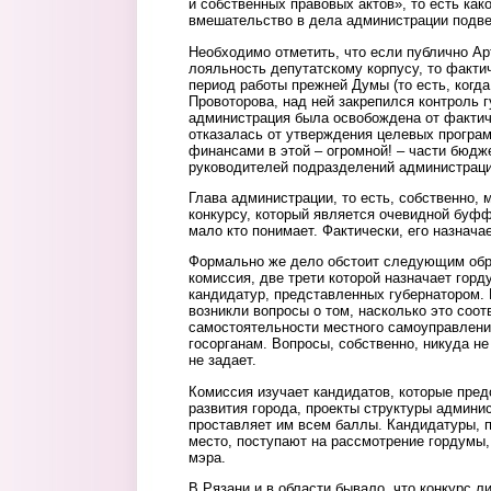
и собственных правовых актов», то есть как
вмешательство в дела администрации подве
Необходимо отметить, что если публично А
лояльность депутатскому корпусу, то факти
период работы прежней Думы (то есть, когд
Провоторова, над ней закрепился контроль 
администрация была освобождена от фактич
отказалась от утверждения целевых програм
финансами в этой – огромной! – части бюдж
руководителей подразделений администрац
Глава администрации, то есть, собственно, 
конкурсу, который является очевидной буфф
мало кто понимает. Фактически, его назнача
Формально же дело обстоит следующим обр
комиссия, две трети которой назначает горду
кандидатур, представленных губернатором. 
возникли вопросы о том, насколько это соот
самостоятельности местного самоуправлени
госорганам. Вопросы, собственно, никуда не
не задает.
Комиссия изучает кандидатов, которые пре
развития города, проекты структуры админис
проставляет им всем баллы. Кандидатуры, 
место, поступают на рассмотрение гордумы, 
мэра.
В Рязани и в области бывало, что конкурс 