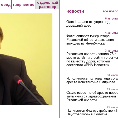
отдельный
город
творчество
разговор
новости
все ново
6 августа
Олег Шалаев отпущен под
домашний арест
4 августа
Фото: аппарат губернатора
Рязанской области возглавил
выходец из Челябинска
3 августа
Рязанская область заняла 73-е
место из 85-ти в рейтинге регио
по качеству дорог, который
составило «РИА Новости»
31 июля
Исполнилось полтора года со д
ареста Константина Смирнова
29 июля
Стало известно об аресте перво
замминистра здравоохранения
Рязанской области
27 июля
Начинается благоустройство «
Паустовского» в Солотче