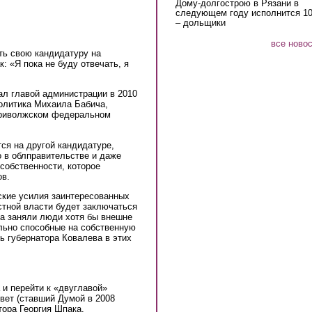
Дому-долгострою в Рязани в
следующем году исполнится 10
– дольщики
все ново
ать свою кандидатуру на
: «Я пока не буду отвечать, я
ал главой администрации в 2010
политика Михаила Бабича,
 Приволжском федеральном
ся на другой кандидатуре,
о в облправительстве и даже
собственности, которое
ов.
ские усилия заинтересованных
стной власти будет заключаться
та заняли люди хотя бы внешне
ьно способные на собственную
ь губернатора Ковалева в этих
 и перейти к «двуглавой»
овет (ставший Думой в 2008
тора Георгия Шпака.