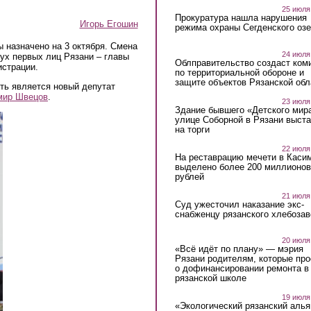
25 июля
Прокуратура нашла нарушения
Игорь Егошин
режима охраны Сегденского озе
 назначено на 3 октября. Смена
24 июля
ух первых лиц Рязани – главы
Облправительство создаст ком
истрации.
по территориальной обороне и
защите объектов Рязанской обл
ть является новый депутат
мир Швецов
.
23 июля
Здание бывшего «Детского мир
улице Соборной в Рязани выст
на торги
22 июля
На реставрацию мечети в Каси
выделено более 200 миллионов
рублей
21 июля
Суд ужесточил наказание экс-
снабженцу рязанского хлебоза
20 июля
«Всё идёт по плану» — мэрия
Рязани родителям, которые пр
о дофинансировании ремонта в
рязанской школе
19 июля
«Экологический рязанский алья