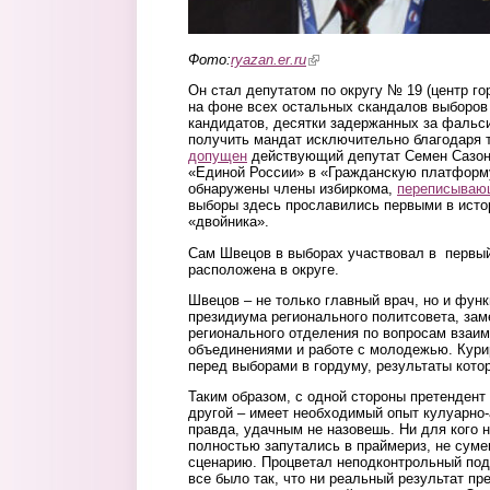
Фото:
ryazan.er.ru
(link is external)
Он стал депутатом по округу № 19 (центр г
на фоне всех остальных скандалов выборов
кандидатов, десятки задержанных за фальси
получить мандат исключительно благодаря 
допущен
действующий депутат Семен Сазоно
«Единой России» в «Гражданскую платформу
обнаружены члены избиркома,
переписываю
выборы здесь прославились первыми в ист
«двойника».
Сам Швецов в выборах участвовал в первый 
расположена в округе.
Швецов – не только главный врач, но и фун
президиума регионального политсовета, зам
регионального отделения по вопросам взаи
объединениями и работе с молодежью. Кури
перед выборами в гордуму, результаты кото
Таким образом, с одной стороны претендент
другой – имеет необходимый опыт кулуарно-
правда, удачным не назовешь. Ни для кого н
полностью запутались в праймериз, не суме
сценарию. Процветал неподконтрольный под
все было так, что ни реальный результат пр