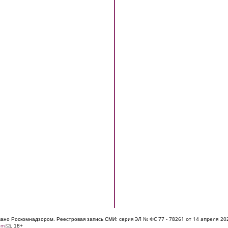
ЭЛ № ФС 77 - 7826
1 от 14 апреля 20
овано Роскомнадзором. Реестровая запись СМИ: серия
(link sends e-mail)
om
. 18+