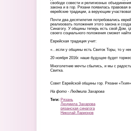
свободе совести и религиозных объединения
закона и в гор. Рязани появилась правовая
еврейские традиции, а верующим участвоват
Почти два десятилетия потребовались еврей
реализовать положения этого закона и созд
Синагогу. У общины теперь есть свой Дом, г
своего социального положения сможет найт
Еврейская традиция учит:
«...если у общины есть Свиток Торы, то у н
20 ноября 2016г. наше будущее будет торже
Многолетние мечты сбылись, и мы с радост
Свитка.
Совет Еврейской общины гор. Рязани «Тхия»
На фото - Людмила Захарова
Теги:
Рязань
Людмила Захарова
рязанская синагога
Николай Ларионов