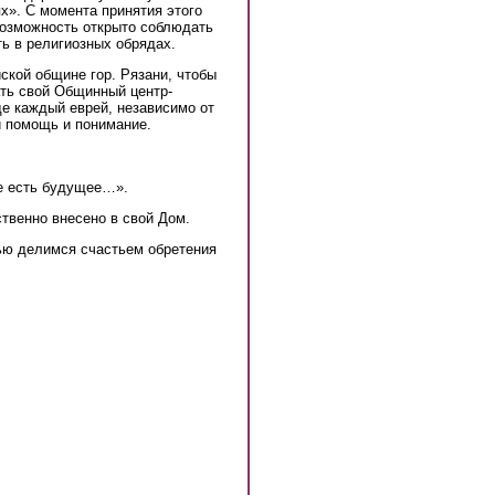
х». С момента принятия этого
 возможность открыто соблюдать
ь в религиозных обрядах.
ской общине гор. Рязани, чтобы
ать свой Общинный центр-
де каждый еврей, независимо от
и помощь и понимание.
ее есть будущее…».
ственно внесено в свой Дом.
ью делимся счастьем обретения