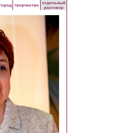
отдельный
город
творчество
разговор