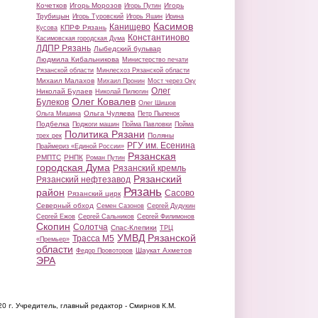
Кочетков
Игорь Морозов
Игорь
Игорь Путин
Трубицын
Игорь Туровский
Игорь Яшин
Ирина
Касимов
Канищево
КПРФ Рязань
Кусова
Константиново
Касимовская городская Дума
ЛДПР Рязань
Лыбедский бульвар
Людмила Кибальникова
Министерство печати
Рязанской области
Минлесхоз Рязанской области
Михаил Малахов
Михаил Пронин
Мост через Оку
Олег
Николай Булаев
Николай Пилюгин
Олег Ковалев
Булеков
Олег Шишов
Ольга Чуляева
Ольга Мишина
Петр Пыленок
Подбелка
Поджоги машин
Пойма Павловки
Пойма
Политика Рязани
Поляны
трех рек
РГУ им. Есенина
Праймериз «Единой России»
Рязанская
РМПТС
РНПК
Роман Путин
городская Дума
Рязанский кремль
Рязанский
Рязанский нефтезавод
Рязань
район
Сасово
Рязанский цирк
Северный обход
Семен Сазонов
Сергей Дудукин
Сергей Ежов
Сергей Сальников
Сергей Филимонов
Скопин
Солотча
Спас-Клепики
ТРЦ
УМВД Рязанской
Трасса М5
«Премьер»
области
Шаукат Ахметов
Федор Провоторов
ЭРА
20 г.
Учредитель, главный редактор - Смирнов К.М.