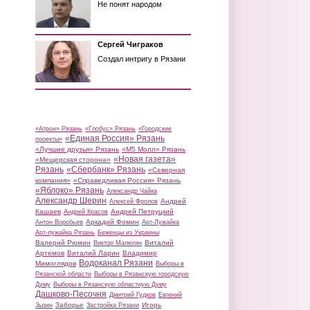
Не понят народом
Сергей Чиграков
Создал интригу в Рязани
«Атрон» Рязань
«Глобус» Рязань
«Городские
«Единая Россия» Рязань
проекты»
«Лучшие друзья» Рязань
«М5 Молл» Рязань
«Новая газета»
«Мещерская сторона»
Рязань
«Сбербанк» Рязань
«Северная
компания»
«Справедливая Россия» Рязань
«Яблоко» Рязань
Александр Чайка
Александр Шерин
Андрей
Алексей Фролов
Кашаев
Андрей Петруцкий
Андрей Красов
Аркадий Фомин
Антон Воробьев
Арт-Лужайка
Арт-лужайка Рязань
Беженцы из Украины
Валерий Рюмин
Виталий
Виктор Малюгин
Артемов
Виталий Ларин
Владимир
Водоканал Рязани
Мимоглядов
Выборы в
Рязанской области
Выборы в Рязанскую городскую
Думу
Выборы в Рязанскую областную Думу
Дашково-Песочня
Дмитрий Гудков
Евгений
Заборье
Игорь
Зызин
Застройка Рязани