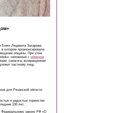
Дом»
 «Тхия» Людмила Захарова
, в котором проанонсировала
омещение общины. При этом
dsboku, связанные с
обменом
мним, синагога, возвращенная
длежит частному лицу,
еское для Рязанской области
тостью и радостью торжество
ледние 100 лет.
я Федеральному закону РФ «О