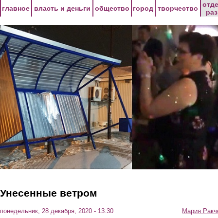
Перейти к основному содержанию
отд
главное
власть и деньги
общество
город
творчество
ра
Унесенные ветром
понедельник, 28 декабря, 2020 - 13:30
Мария Ракч