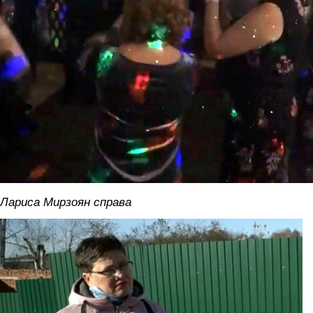
Лариса Мирзоян справа
n54udg-yblm.jpg