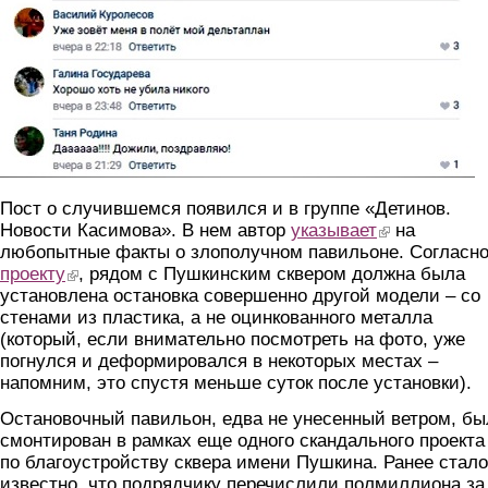
Пост о случившемся появился и в группе «Детинов.
Новости Касимова». В нем автор
указывает
(link is external)
на
любопытные факты о злополучном павильоне. Согласн
проекту
(link is external)
, рядом с Пушкинским сквером должна была
установлена остановка совершенно другой модели – со
стенами из пластика, а не оцинкованного металла
(который, если внимательно посмотреть на фото, уже
погнулся и деформировался в некоторых местах –
напомним, это спустя меньше суток после установки).
Остановочный павильон, едва не унесенный ветром, бы
смонтирован в рамках еще одного скандального проекта
по благоустройству сквера имени Пушкина. Ранее стало
известно, что подрядчику перечислили полмиллиона за