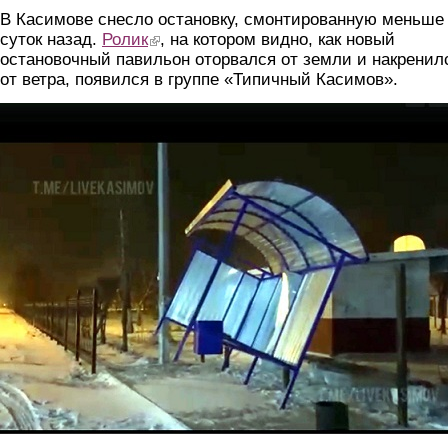
В Касимове снесло остановку, смонтированную меньше
суток назад.
Ролик
(link is external)
, на котором видно, как новый
остановочный павильон оторвался от земли и накренил
от ветра, появился в группе «Типичный Касимов».
0eaip-wdvzg.jpg