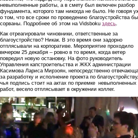
невыполненные работы, а в смету был включен разбор
фундамента, которого там никогда не было. Не говоря у
о том, что все сроки по проведению благоустройства б
сорваны. Подробнее об этом на Vidsboku
здесь
.
Как отреагировали чиновники, ответственные за
благоустройство? Никак. В это время они задорно
отплясывали на корпоративе. Мероприятие проходило
вечером 25 декабря – ровно в то время, когда ветер
повредил новую остановку. На фото руководитель
Управления капстроительства и ЖКХ администрации
Касимова Лариса Мирзоян, непосредственно отвечающ
за разработку и исполнение проекта по благоустройству
чья подпись стоит на актах по приемке невыполненных
работ, весело отплясывает в окружении коллег.
16p4c_nc3qq_1.jpg