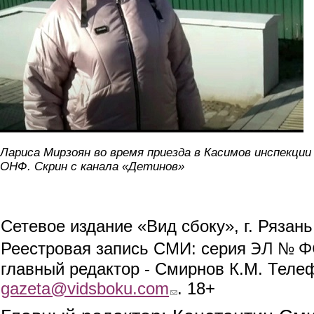
Лариса Мирзоян во время приезда в Касимов инспекции
ОНФ. Скрин с канала «Детинов»
Сетевое издание «Вид сбоку», г. Рязан
ЭЛ № ФС
Реестровая запись СМИ: серия
главный редактор - Смирнов К.М. Телефо
gazeta@vidsboku.com
(link sends e-mail)
. 18+