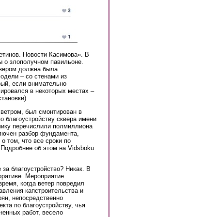
етинов. Новости Касимова». В
 о злополучном павильоне.
квером должна была
одели – со стенами из
рый, если внимательно
ировался в некоторых местах –
тановки).
 ветром, был смонтирован в
по благоустройству сквера имени
дчику перечислили полмиллиона
ключен разбор фундамента,
 о том, что все сроки по
Подробнее об этом на Vidsboku
 за благоустройство? Никак. В
оративе. Мероприятие
время, когда ветер повредил
авления капстроительства и
ян, непосредственно
кта по благоустройству, чья
ненных работ, весело