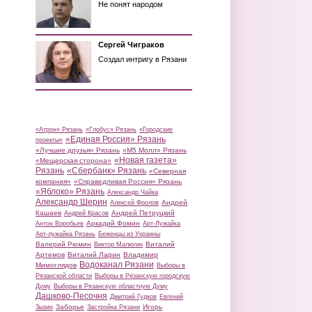
Не понят народом
Сергей Чиграков
Создал интригу в Рязани
«Атрон» Рязань
«Глобус» Рязань
«Городские
«Единая Россия» Рязань
проекты»
«Лучшие друзья» Рязань
«М5 Молл» Рязань
«Новая газета»
«Мещерская сторона»
Рязань
«Сбербанк» Рязань
«Северная
компания»
«Справедливая Россия» Рязань
«Яблоко» Рязань
Александр Чайка
Александр Шерин
Андрей
Алексей Фролов
Кашаев
Андрей Петруцкий
Андрей Красов
Аркадий Фомин
Антон Воробьев
Арт-Лужайка
Арт-лужайка Рязань
Беженцы из Украины
Валерий Рюмин
Виталий
Виктор Малюгин
Артемов
Виталий Ларин
Владимир
Водоканал Рязани
Мимоглядов
Выборы в
Рязанской области
Выборы в Рязанскую городскую
Думу
Выборы в Рязанскую областную Думу
Дашково-Песочня
Дмитрий Гудков
Евгений
Заборье
Игорь
Зызин
Застройка Рязани