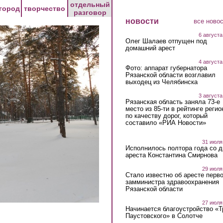
отдельный
город
творчество
разговор
новости
все ново
6 августа
Олег Шалаев отпущен под
домашний арест
4 августа
Фото: аппарат губернатора
Рязанской области возглавил
выходец из Челябинска
3 августа
Рязанская область заняла 73-е
место из 85-ти в рейтинге регио
по качеству дорог, который
составило «РИА Новости»
31 июля
Исполнилось полтора года со д
ареста Константина Смирнова
29 июля
Стало известно об аресте перво
замминистра здравоохранения
Рязанской области
27 июля
Начинается благоустройство «
Паустовского» в Солотче