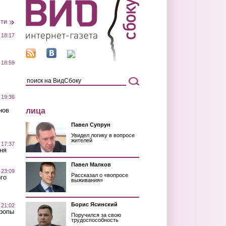
сти
 18:17
 18:59
 19:36
лица
нов
Павел Супрун
Увидел логику в вопросе
жителей
 17:37
ня
Павел Малков
 23:09
Рассказал о «вопросе
го
выживания»
Борис Ясинский
 21:02
Тропы
Поручился за свою
трудоспособность