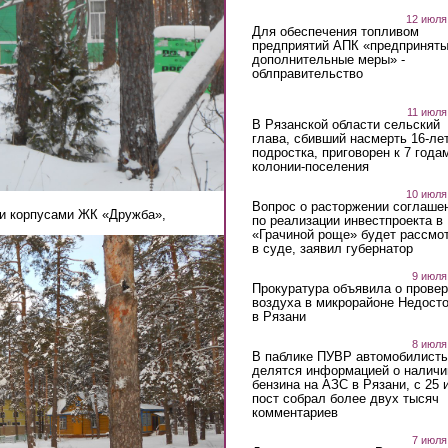
12 июля
Для обеспечения топливом
предприятий АПК «предпринят
дополнительные меры» -
облправительство
11 июля
В Рязанской области сельский
глава, сбивший насмерть 16-ле
подростка, приговорен к 7 года
колонии-поселения
10 июля
Вопрос о расторжении соглаше
ми корпусами ЖК «Дружба»,
по реализации инвестпроекта в
«Грачиной роще» будет рассмо
в суде, заявил губернатор
9 июля
Прокуратура объявила о провер
воздуха в микрорайоне Недост
в Рязани
8 июля
В паблике ПУВР автомобилист
делятся информацией о наличи
бензина на АЗС в Рязани, с 25 
пост собрал более двух тысяч
комментариев
7 июля