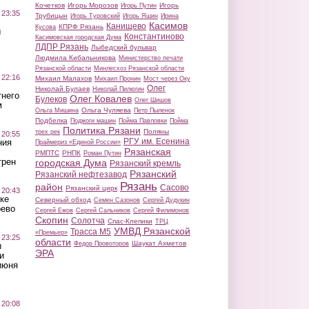
Кочетков
Игорь Морозов
Игорь
Игорь Путин
 23:35
Трубицын
Игорь Туровский
Игорь Яшин
Ирина
Касимов
Канищево
КПРФ Рязань
Кусова
ы
Константиново
Касимовская городская Дума
ЛДПР Рязань
Лыбедский бульвар
Людмила Кибальникова
Министерство печати
Рязанской области
Минлесхоз Рязанской области
 22:16
Михаил Малахов
Михаил Пронин
Мост через Оку
Олег
Николай Булаев
Николай Пилюгин
тнего
Олег Ковалев
Булеков
Олег Шишов
м
Ольга Чуляева
Ольга Мишина
Петр Пыленок
Подбелка
Поджоги машин
Пойма Павловки
Пойма
Политика Рязани
Поляны
трех рек
 20:55
РГУ им. Есенина
ния
Праймериз «Единой России»
Рязанская
РМПТС
РНПК
Роман Путин
трен
городская Дума
Рязанский кремль
Рязанский
Рязанский нефтезавод
Рязань
район
Сасово
Рязанский цирк
 20:43
ке
Северный обход
Семен Сазонов
Сергей Дудукин
оево
Сергей Ежов
Сергей Сальников
Сергей Филимонов
Скопин
Солотча
Спас-Клепики
ТРЦ
УМВД Рязанской
Трасса М5
«Премьер»
 23:25
области
Шаукат Ахметов
Федор Провоторов
ы
ЭРА
и
июня
 20:08