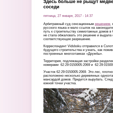
Здесь больше не рыщут медве
соседи
пятница, 27 января, 2017 - 14:37
Арбитражный суд сенсационным
решением
,
русского языка и мало ссылок на законодат
путь к строительству семиэтажных домов в
не стала обжаловать это решение и выдала
соответствующее разрешение.
Корреспондент Vidsboku отправился в Солот
будущего строительства и узнать, как пожив
построенных многоэтажках «Дружбы».
Территория, подлежащая застройки разделен
номерами 62:29:0150005:2069 и 62:29:01500
Участок 62:29:0150005:2069. Это лес, плотн
расположено несколько деревянных одноэта
мансардой домов. Придется вырубать. След
южной точки участка.
11.jpg