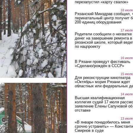
перезапустил «карту свалок»
18 июля
Рязанский Минздрав сообщил, 
перинатальный центр получит 
200 единиц оборудования
17 июля
Родители сообщили о нехватке
денег на завершение ремонта в
рязанской школе, который веде
по нацпроекту
16 июля
В Рязани проведут фестиваль
«Сделано/рождён в СССР»
15 июля
Для реконструкции кинотеатра
«Октябрь» мэрия Рязани ждет
областных или федеральных де
14 июля
Высшая квалификационная
коллегия судей 17 июля рассмо
заявление Елены Сапуновой об
отставке
13 июля
«В январе понадобилось меня
срочно устранить» — Констант
Смирнов в суде