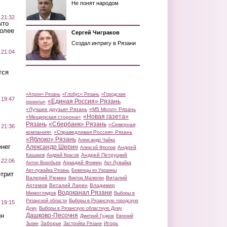
Не понят народом
 21:32
что
более
Сергей Чиграков
Создал интригу в Рязани
 21:04
тся
«Атрон» Рязань
«Глобус» Рязань
«Городские
 19:47
«Единая Россия» Рязань
проекты»
«Лучшие друзья» Рязань
«М5 Молл» Рязань
«Новая газета»
«Мещерская сторона»
Рязань
«Сбербанк» Рязань
«Северная
 21:36
компания»
«Справедливая Россия» Рязань
«Яблоко» Рязань
Александр Чайка
нег
Александр Шерин
Андрей
Алексей Фролов
Кашаев
Андрей Петруцкий
Андрей Красов
 22:06
Аркадий Фомин
Антон Воробьев
Арт-Лужайка
Арт-лужайка Рязань
Беженцы из Украины
трит
Валерий Рюмин
Виталий
Виктор Малюгин
Артемов
Виталий Ларин
Владимир
Водоканал Рязани
Мимоглядов
Выборы в
Рязанской области
Выборы в Рязанскую городскую
 19:15
Думу
Выборы в Рязанскую областную Думу
ин
Дашково-Песочня
Дмитрий Гудков
Евгений
Заборье
Игорь
Зызин
Застройка Рязани