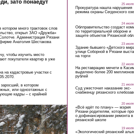
ди, зато понаедут
25 июля
Прокуратура нашла нарушения
режима охраны Сегденского озе
24 июля
Облправительство создаст ком
 в котором много трактовок слов
по территориальной обороне и
ельство, открыл ЗАО «Дружба»
защите объектов Рязанской обл
 Солотче. Администрация Рязани
 фирме Анатолия Шестакова
23 июля
Здание бывшего «Детского мир
улице Соборной в Рязани выст
чу, чтобы изучить место
на торги
ают покупатели квартир в уже
22 июля
На реставрацию мечети в Каси
выделено более 200 миллионов
а на кадастровые участки с
рублей
05:2070.
21 июля
о заросший, в котором
Суд ужесточил наказание экс-
жных, или одноэтажных с
снабженцу рязанского хлебоза
ующие кадры – с крайней
20 июля
«Всё идёт по плану» — мэрия
Рязани родителям, которые пр
о дофинансировании ремонта в
рязанской школе
19 июля
«Экологический рязанский алья