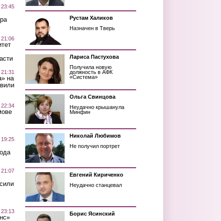
 23:45
Рустам Халиков
ра
Назначен в Тверь
 21:06
итет
Лариса Пастухова
асти
Получила новую
 21:31
должность в АФК
«Система»
а» на
авили
Ольга Свинцова
 22:34
Неудачно крышанула
мове
Минфин
Николай Любимов
 19:25
Не получил портрет
вода
 21:07
Евгений Кириченко
осили
Неудачно станцевал
 23:13
Борис Ясинский
нс»