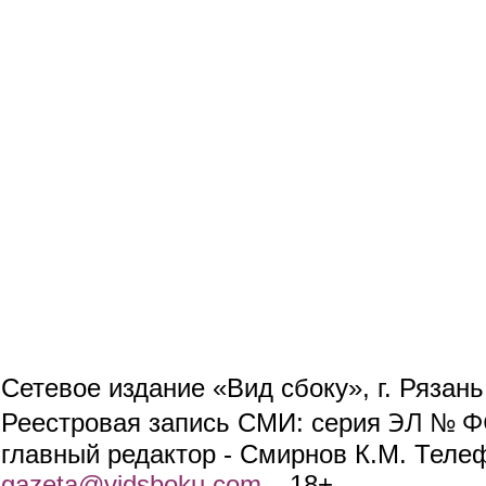
Сетевое издание «Вид сбоку», г. Рязан
ЭЛ № ФС
Реестровая запись СМИ: серия
главный редактор - Смирнов К.М. Телефо
gazeta@vidsboku.com
(link sends e-mail)
. 18+